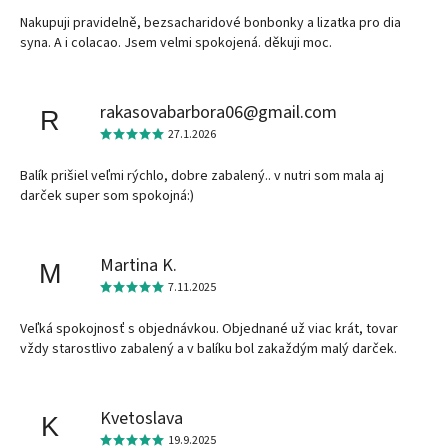
Nakupuji pravidelně, bezsacharidové bonbonky a lizatka pro dia
syna. A i colacao. Jsem velmi spokojená. děkuji moc.
rakasovabarbora06@gmail.com
R
27.1.2026
Balík prišiel veľmi rýchlo, dobre zabalený.. v nutri som mala aj
darček super som spokojná:)
Martina K.
M
7.11.2025
Veľká spokojnosť s objednávkou. Objednané už viac krát, tovar
vždy starostlivo zabalený a v balíku bol zakaždým malý darček.
Kvetoslava
K
19.9.2025