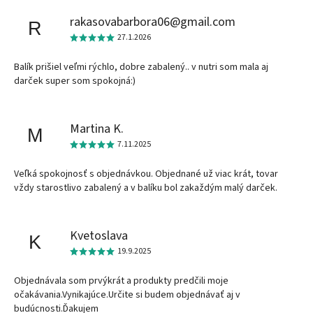
rakasovabarbora06@gmail.com
R
27.1.2026
Balík prišiel veľmi rýchlo, dobre zabalený.. v nutri som mala aj
darček super som spokojná:)
Martina K.
M
7.11.2025
Veľká spokojnosť s objednávkou. Objednané už viac krát, tovar
vždy starostlivo zabalený a v balíku bol zakaždým malý darček.
Kvetoslava
K
19.9.2025
Objednávala som prvýkrát a produkty predčili moje
očakávania.Vynikajúce.Určite si budem objednávať aj v
budúcnosti.Ďakujem