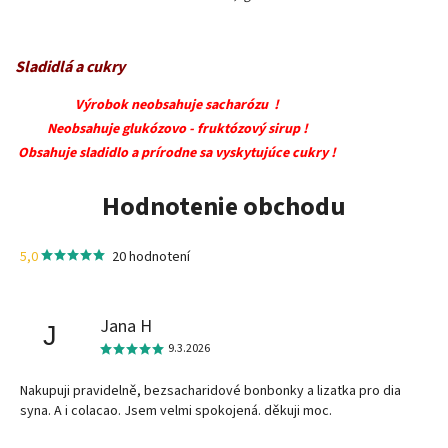
Sladidlá a cukry
Výrobok neobsahuje sacharózu !
Neobsahuje glukózovo - fruktózový sirup !
Obsahuje sladidlo a prírodne sa vyskytujúce cukry !
Hodnotenie obchodu
5,0
20 hodnotení
Jana H
J
9.3.2026
Nakupuji pravidelně, bezsacharidové bonbonky a lizatka pro dia
syna. A i colacao. Jsem velmi spokojená. děkuji moc.