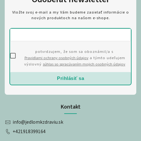
Vložte svoj e-mail a my Vám budeme zasielať informácie o
nových produktoch na našom e-shope.
potvrdzujem, že som sa oboznámil/a s
Pravidlami ochrany osobných údajov
a týmto udeľujem
výslovný
súhlas so spracúvaním mojich osobných údajov
Prihlásiť sa
Kontakt
info
@
jedlomkzdraviu.sk
+421918399164