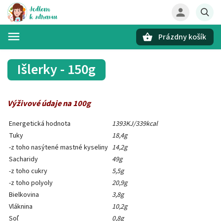
Prázdny košík
Hľadať
Išlerky - 150g
Výživové údaje na 100g
Energetická hodnota
1393KJ/339kcal
Tuky
18,4g
-z toho nasýtené mastné kyseliny
14,2g
Sacharidy
49g
-z toho cukry
5,5g
-z toho polyoly
20,9g
Bielkovina
3,8g
Vláknina
10,2g
Soľ
0,8g