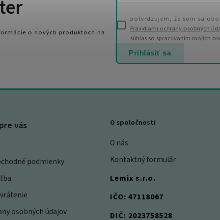
ter
potvrdzujem, že som sa obo
Pravidlami ochrany osobných úd
nformácie o nových produktoch na
súhlas so spracúvaním mojich o
Prihlásiť sa
O spoločnosti
pre vás
O nás
Kontaktný formulár
bchodné podmienky
atba
Lemix s.r.o.
vrátenie
IČO: 47118067
rany osobných údajov
DIČ: 2023758528