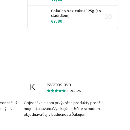
ColaCao bez cukru 325g (so
sladidlom)
€7,80
Kvetoslava
K
19.9.2025
jednané už
Objednávala som prvýkrát a produkty predčili
lený a v
moje očakávania.Vynikajúce.Určite si budem
objednávať aj v budúcnosti.Ďakujem