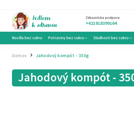
Zákaznícka podpora:
+421918399164
Nocilla bez cukru
Potraviny bez cukru
Sladkosti bez cukru
Domov
Jahodový kompót - 350g
/
Jahodový kompót - 35