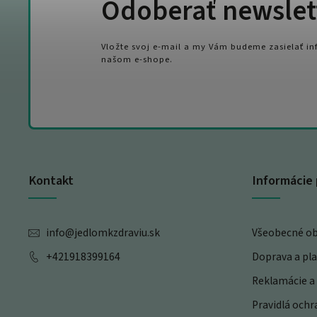
Odoberať newslet
Vložte svoj e-mail a my Vám budeme zasielať i
našom e-shope.
Kontakt
Informácie 
info
@
jedlomkzdraviu.sk
Všeobecné o
+421918399164
Doprava a pl
Reklamácie a 
Pravidlá och