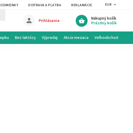
EUR
PODMIENKY
DOPRAVA A PLATBA
REKLAMÁCIE A VRÁTENIE
PRAVI
Nákupný košík
Prihlásenie
Prázdny košík
lepku
Bez laktózy
Výpredaj
Akcia mesiaca
Veľkoobchod