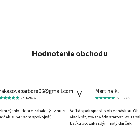
Hodnotenie obchodu
rakasovabarbora06@gmail.com
Martina K.
M
27.1.2026
7.11.2025
veľmi rýchlo, dobre zabalený.. v nutri
Veľká spokojnosť s objednávkou. Ob
darček super som spokojná:)
viac krát, tovar vždy starostlivo zaba
balíku bol zakaždým malý darček.