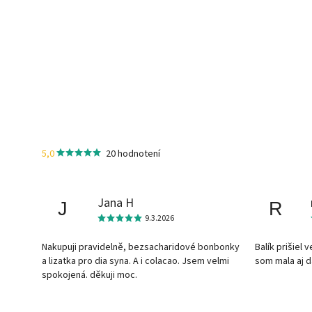
5,0
20 hodnotení
Jana H
J
R
9.3.2026
Nakupuji pravidelně, bezsacharidové bonbonky
Balík prišiel 
a lizatka pro dia syna. A i colacao. Jsem velmi
som mala aj 
spokojená. děkuji moc.