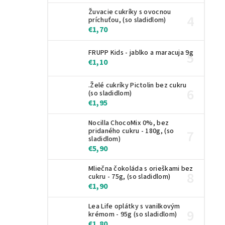
Žuvacie cukríky s ovocnou
príchuťou, (so sladidlom)
€1,70
FRUPP Kids - jablko a maracuja 9g
€1,10
.Želé cukríky Pictolin bez cukru
(so sladidlom)
€1,95
Nocilla ChocoMix 0%, bez
pridaného cukru - 180g, (so
sladidlom)
€5,90
Mliečna čokoláda s orieškami bez
cukru - 75g, (so sladidlom)
€1,90
Lea Life oplátky s vanilkovým
krémom - 95g (so sladidlom)
€1,80