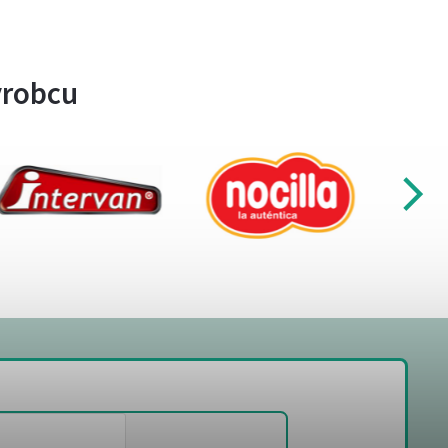
ýrobcu