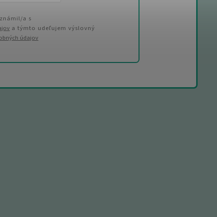
známil/a s
ajov
a týmto udeľujem výslovný
sobných údajov