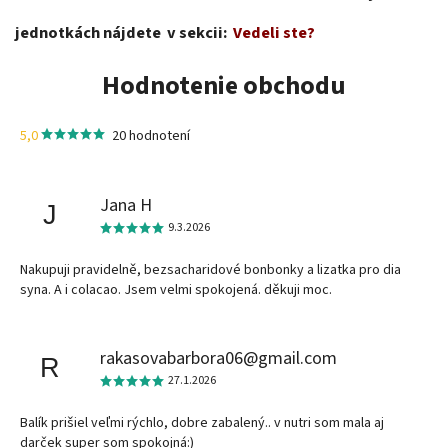
jednotkách nájdete v sekcii:
Vedeli ste?
Hodnotenie obchodu
5,0
20 hodnotení
Jana H
J
9.3.2026
Nakupuji pravidelně, bezsacharidové bonbonky a lizatka pro dia
syna. A i colacao. Jsem velmi spokojená. děkuji moc.
rakasovabarbora06@gmail.com
R
27.1.2026
Balík prišiel veľmi rýchlo, dobre zabalený.. v nutri som mala aj
darček super som spokojná:)