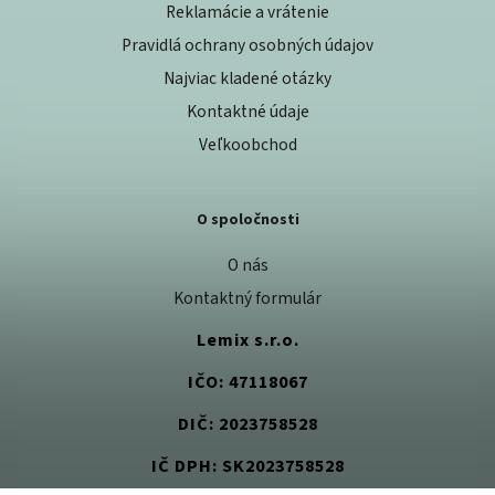
Reklamácie a vrátenie
Pravidlá ochrany osobných údajov
Najviac kladené otázky
Kontaktné údaje
Veľkoobchod
O spoločnosti
O nás
Kontaktný formulár
Lemix s.r.o.
IČO: 47118067
DIČ: 2023758528
IČ DPH: SK2023758528