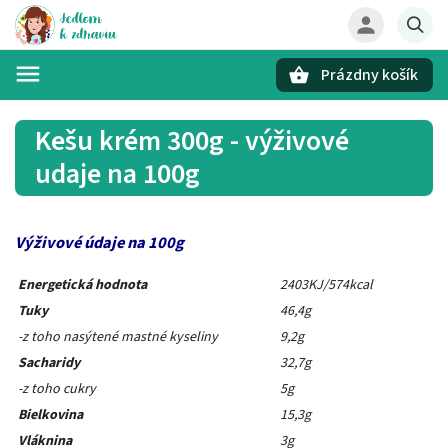
Prázdny košík
Hľadať
Kešu krém 300g - výživové
udaje na 100g
Výživové údaje na 100g
Energetická hodnota
2403KJ/574kcal
Tuky
46,4g
-z toho nasýtené mastné kyseliny
9,2g
Sacharidy
32,7g
-z toho cukry
5g
Bielkovina
15,3g
Vláknina
3g