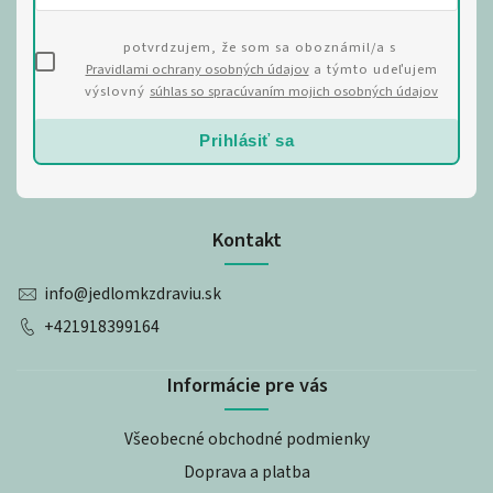
potvrdzujem, že som sa oboznámil/a s
Pravidlami ochrany osobných údajov
a týmto udeľujem
výslovný
súhlas so spracúvaním mojich osobných údajov
Prihlásiť sa
Kontakt
info
@
jedlomkzdraviu.sk
+421918399164
Informácie pre vás
Všeobecné obchodné podmienky
Doprava a platba