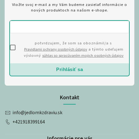
Vložte svoj e-mail a my Vám budeme zasielať informácie o
nových produktoch na našom e-shope.
potvrdzujem, že som sa oboznámil/a s
Pravidlami ochrany osobných údajov
a týmto udeľujem
výslovný
súhlas so spracúvaním mojich osobných údajov
Prihlásiť sa
Kontakt
info
@
jedlomkzdraviu.sk
+421918399164
Informácie pre vás