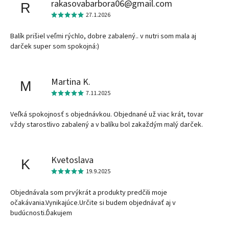
rakasovabarbora06@gmail.com
R
27.1.2026
Balík prišiel veľmi rýchlo, dobre zabalený.. v nutri som mala aj
darček super som spokojná:)
Martina K.
M
7.11.2025
Veľká spokojnosť s objednávkou. Objednané už viac krát, tovar
vždy starostlivo zabalený a v balíku bol zakaždým malý darček.
Kvetoslava
K
19.9.2025
Objednávala som prvýkrát a produkty predčili moje
očakávania.Vynikajúce.Určite si budem objednávať aj v
budúcnosti.Ďakujem