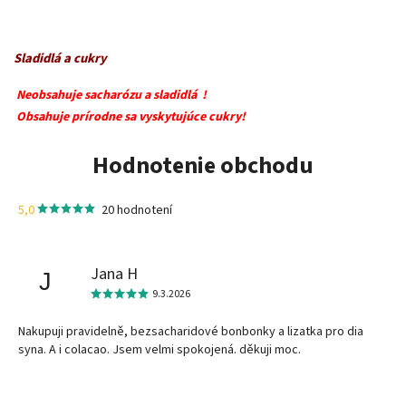
Sladidlá a cukry
Neobsahuje sacharózu a sladidlá !
Obsahuje prírodne sa vyskytujúce cukry!
Hodnotenie obchodu
5,0
20 hodnotení
Jana H
J
9.3.2026
Nakupuji pravidelně, bezsacharidové bonbonky a lizatka pro dia
syna. A i colacao. Jsem velmi spokojená. děkuji moc.