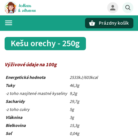
Prázdny košík
Hľadať
Kešu orechy - 250g
Výživové údaje na 100g
Energetická hodnota
2533kJ/603kcal
Tuky
46,3g
-z toho nasýtené mastné kyseliny
9,2g
Sacharidy
29,7g
-z toho cukry
5g
Vláknina
3g
Bielkovina
15,3g
Soľ
0,04g