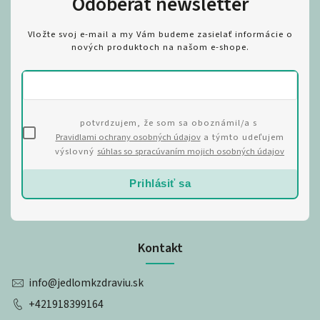
Odoberať newsletter
Vložte svoj e-mail a my Vám budeme zasielať informácie o
nových produktoch na našom e-shope.
potvrdzujem, že som sa oboznámil/a s
Pravidlami ochrany osobných údajov
a týmto udeľujem
výslovný
súhlas so spracúvaním mojich osobných údajov
Prihlásiť sa
Kontakt
info
@
jedlomkzdraviu.sk
+421918399164