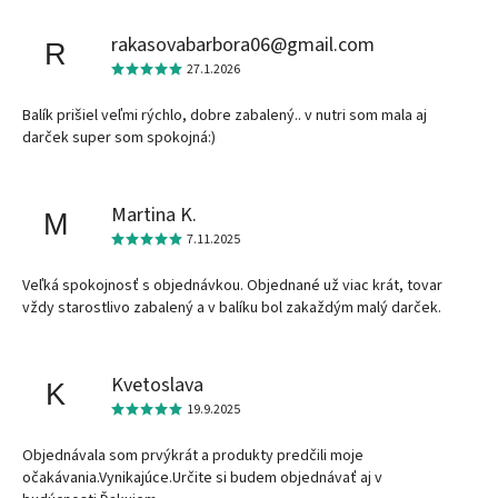
rakasovabarbora06@gmail.com
R
27.1.2026
Balík prišiel veľmi rýchlo, dobre zabalený.. v nutri som mala aj
darček super som spokojná:)
Martina K.
M
7.11.2025
Veľká spokojnosť s objednávkou. Objednané už viac krát, tovar
vždy starostlivo zabalený a v balíku bol zakaždým malý darček.
Kvetoslava
K
19.9.2025
Objednávala som prvýkrát a produkty predčili moje
očakávania.Vynikajúce.Určite si budem objednávať aj v