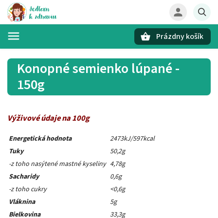
Prázdny košík
Hľadať
Konopné semienko lúpané -
150g
Výživové údaje na 100g
Energetická hodnota
2473kJ/597kcal
Tuky
50,2g
-z toho nasýtené mastné kyseliny
4,78g
Sacharidy
0,6g
-z toho cukry
<0,6g
Vláknina
5g
Bielkovina
33,3g