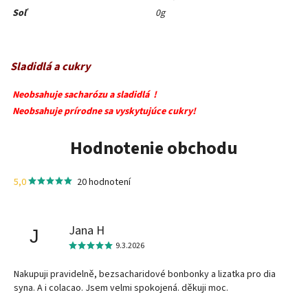
Soľ
0g
Sladidlá a cukry
Neobsahuje sacharózu a sladidlá !
Neobsahuje prírodne sa vyskytujúce cukry!
Hodnotenie obchodu
5,0
20 hodnotení
Jana H
J
9.3.2026
Nakupuji pravidelně, bezsacharidové bonbonky a lizatka pro dia
syna. A i colacao. Jsem velmi spokojená. děkuji moc.