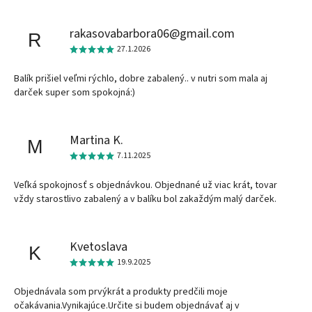
rakasovabarbora06@gmail.com
R
27.1.2026
Balík prišiel veľmi rýchlo, dobre zabalený.. v nutri som mala aj
darček super som spokojná:)
Martina K.
M
7.11.2025
Veľká spokojnosť s objednávkou. Objednané už viac krát, tovar
vždy starostlivo zabalený a v balíku bol zakaždým malý darček.
Kvetoslava
K
19.9.2025
Objednávala som prvýkrát a produkty predčili moje
očakávania.Vynikajúce.Určite si budem objednávať aj v