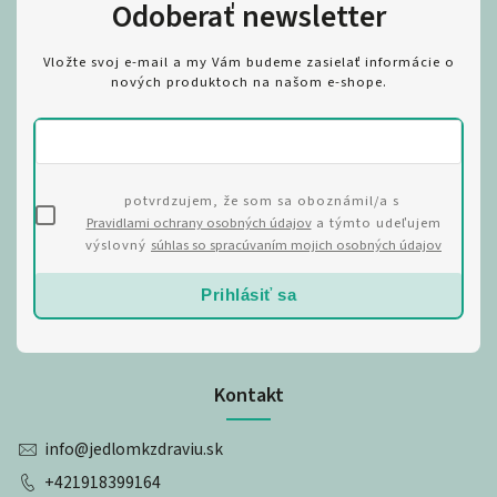
Odoberať newsletter
Vložte svoj e-mail a my Vám budeme zasielať informácie o
nových produktoch na našom e-shope.
potvrdzujem, že som sa oboznámil/a s
Pravidlami ochrany osobných údajov
a týmto udeľujem
výslovný
súhlas so spracúvaním mojich osobných údajov
Prihlásiť sa
Kontakt
info
@
jedlomkzdraviu.sk
+421918399164