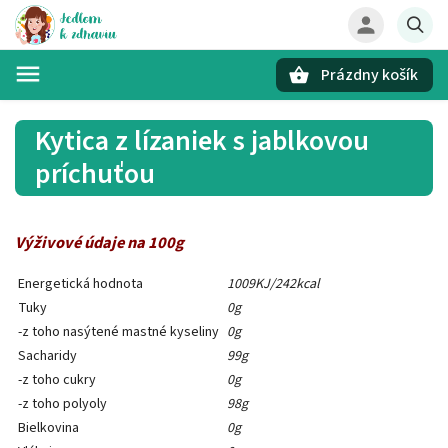
Prázdny košík
Hľadať
Kytica z lízaniek s jablkovou
príchuťou
Výživové údaje na 100g
Energetická hodnota
1009KJ/242kcal
Tuky
0g
-z toho nasýtené mastné kyseliny
0g
Sacharidy
99g
-z toho cukry
0g
-z toho polyoly
98g
Bielkovina
0g