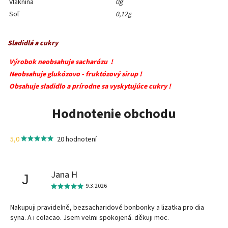
Vláknina
0g
Soľ
0,12g
Sladidlá a cukry
Výrobok neobsahuje sacharózu !
Neobsahuje glukózovo - fruktózový sirup !
Obsahuje sladidlo a prírodne sa vyskytujúce cukry !
Hodnotenie obchodu
5,0
20 hodnotení
Jana H
J
9.3.2026
Nakupuji pravidelně, bezsacharidové bonbonky a lizatka pro dia
syna. A i colacao. Jsem velmi spokojená. děkuji moc.