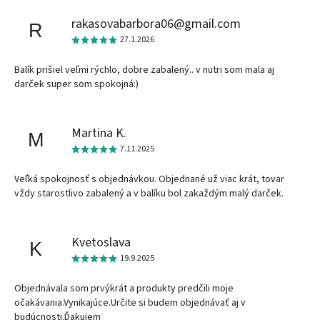
rakasovabarbora06@gmail.com
R
27.1.2026
Balík prišiel veľmi rýchlo, dobre zabalený.. v nutri som mala aj
darček super som spokojná:)
Martina K.
M
7.11.2025
Veľká spokojnosť s objednávkou. Objednané už viac krát, tovar
vždy starostlivo zabalený a v balíku bol zakaždým malý darček.
Kvetoslava
K
19.9.2025
Objednávala som prvýkrát a produkty predčili moje
očakávania.Vynikajúce.Určite si budem objednávať aj v
budúcnosti.Ďakujem