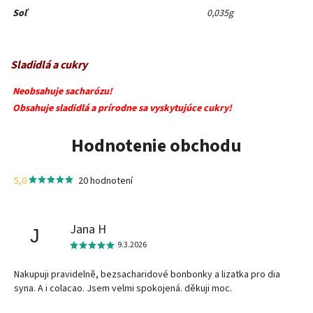
Soľ
0,035g
Sladidlá a cukry
Neobsahuje sacharózu!
Obsahuje sladidlá a prírodne sa vyskytujúce cukry!
Hodnotenie obchodu
5,0
20 hodnotení
Jana H
J
9.3.2026
Nakupuji pravidelně, bezsacharidové bonbonky a lizatka pro dia
syna. A i colacao. Jsem velmi spokojená. děkuji moc.