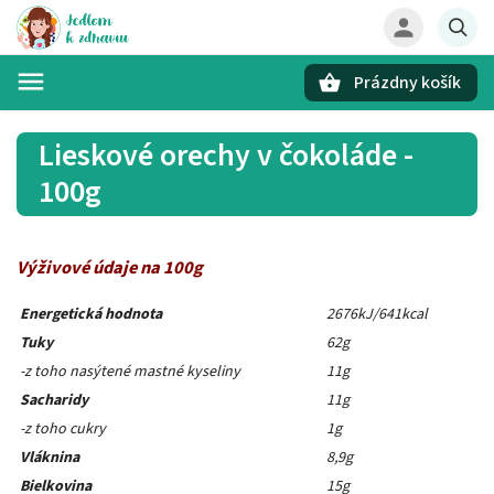
Prázdny košík
Hľadať
Lieskové orechy v čokoláde -
100g
Výživové údaje na 100g
Energetická hodnota
2676kJ/641kcal
Tuky
62g
-z toho nasýtené mastné kyseliny
11g
Sacharidy
11g
-z toho cukry
1g
Vláknina
8,9g
Bielkovina
15g