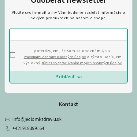
Vložte svoj e-mail a my Vám budeme zasielať informácie o
nových produktoch na našom e-shope.
potvrdzujem, že som sa oboznámil/a s
Pravidlami ochrany osobných údajov
a týmto udeľujem
výslovný
súhlas so spracúvaním mojich osobných údajov
Prihlásiť sa
Kontakt
info
@
jedlomkzdraviu.sk
+421918399164