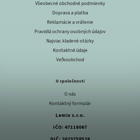
Všeobecné obchodné podmienky
Doprava a platba
Reklamácie a vrátenie
Pravidlá ochrany osobných údajov
Najviac kladené otázky
Kontaktné údaje
Veľkoobchod
O spoločnosti
O nás
Kontaktný formulár
Lemix s.r.o.
IČO: 47118067
DIČ: 2023758528