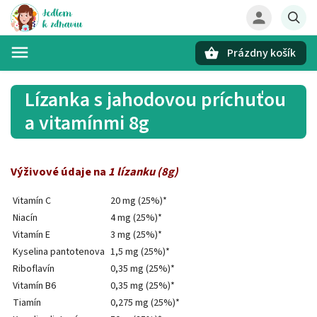
Prázdny košík
Hľadať
Lízanka s jahodovou príchuťou
a vitamínmi 8g
Výživové údaje na
1 lízanku (8g)
Vitamín C
20 mg (25%)*
Niacín
4 mg (25%)*
Vitamín E
3 mg (25%)*
Kyselina pantotenova
1,5 mg (25%)*
Riboflavín
0,35 mg (25%)*
Vitamín B6
0,35 mg (25%)*
Tiamín
0,275 mg (25%)*