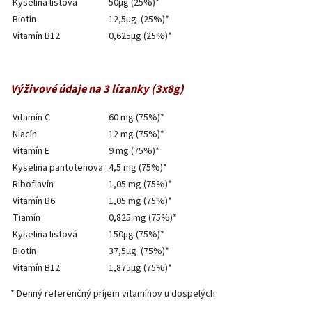
Kyselina listová
50μg (25%)*
Biotín
12,5μg (25%)*
Vitamín B12
0,625μg (25%)*
Výživové údaje na 3 lízanky (3x8g)
Vitamín C
60 mg (75%)*
Niacín
12 mg (75%)*
Vitamín E
9 mg (75%)*
Kyselina pantotenova
4,5 mg (75%)*
Riboflavín
1,05 mg (75%)*
Vitamín B6
1,05 mg (75%)*
Tiamín
0,825 mg (75%)*
Kyselina listová
150μg (75%)*
Biotín
37,5μg (75%)*
Vitamín B12
1,875μg (75%)*
* Denný referenčný príjem vitamínov u dospelých