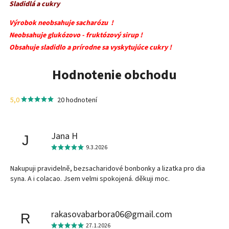
Sladidlá a cukry
Výrobok neobsahuje sacharózu !
Neobsahuje glukózovo - fruktózový sirup !
Obsahuje sladidlo a prírodne sa vyskytujúce cukry !
Hodnotenie obchodu
5,0
20 hodnotení
Jana H
J
9.3.2026
Nakupuji pravidelně, bezsacharidové bonbonky a lizatka pro dia
syna. A i colacao. Jsem velmi spokojená. děkuji moc.
rakasovabarbora06@gmail.com
R
27.1.2026