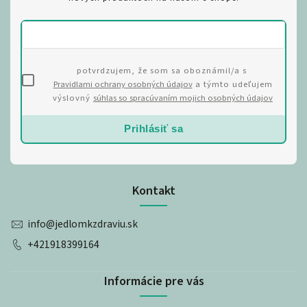
potvrdzujem, že som sa oboznámil/a s
Pravidlami ochrany osobných údajov
a týmto udeľujem
výslovný
súhlas so spracúvaním mojich osobných údajov
Prihlásiť sa
Kontakt
info
@
jedlomkzdraviu.sk
+421918399164
Informácie pre vás