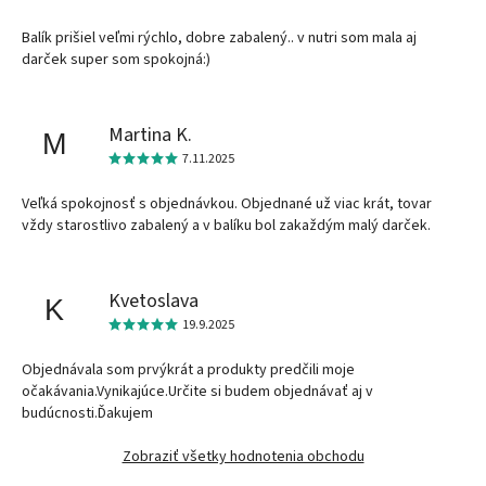
Balík prišiel veľmi rýchlo, dobre zabalený.. v nutri som mala aj
darček super som spokojná:)
Martina K.
M
7.11.2025
Veľká spokojnosť s objednávkou. Objednané už viac krát, tovar
vždy starostlivo zabalený a v balíku bol zakaždým malý darček.
Kvetoslava
K
19.9.2025
Objednávala som prvýkrát a produkty predčili moje
očakávania.Vynikajúce.Určite si budem objednávať aj v
budúcnosti.Ďakujem
Zobraziť všetky hodnotenia obchodu