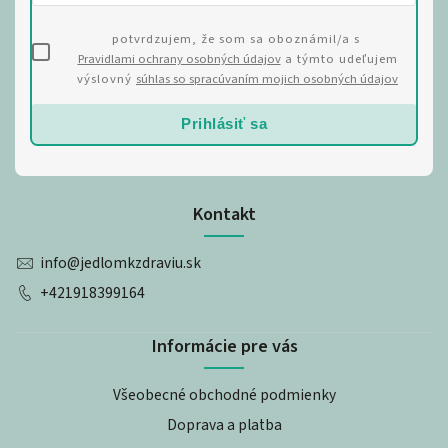
potvrdzujem, že som sa oboznámil/a s
Pravidlami ochrany osobných údajov
a týmto udeľujem
výslovný
súhlas so spracúvaním mojich osobných údajov
Prihlásiť sa
Kontakt
info
@
jedlomkzdraviu.sk
+421918399164
Informácie pre vás
Všeobecné obchodné podmienky
Doprava a platba