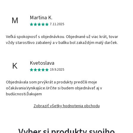
Martina K.
M
7.11.2025
Veľká spokojnosť s objednávkou. Objednané už viac krát, tovar
vždy starostlivo zabalený a v balíku bol zakaždým malý darček.
Kvetoslava
K
19.9.2025
Objednávala som prvýkrát a produkty predčili moje
očakávania.Vynikajúce.Určite si budem objednávať aj v
budúcnosti.Ďakujem
Zobraziť všetky hodnotenia obchodu
Vyber si produkty svojho