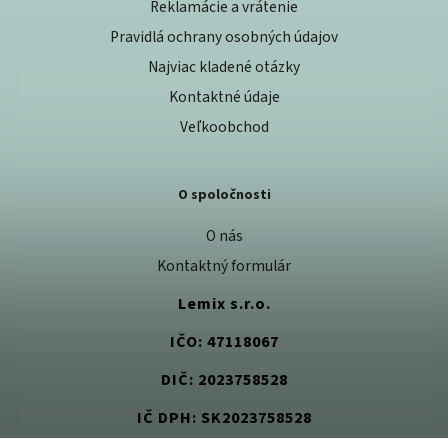
Reklamácie a vrátenie
Pravidlá ochrany osobných údajov
Najviac kladené otázky
Kontaktné údaje
Veľkoobchod
O spoločnosti
O nás
Kontaktný formulár
Lemix s.r.o.
IČO: 47118067
DIČ: 2023758528
IČ DPH: SK2023758528