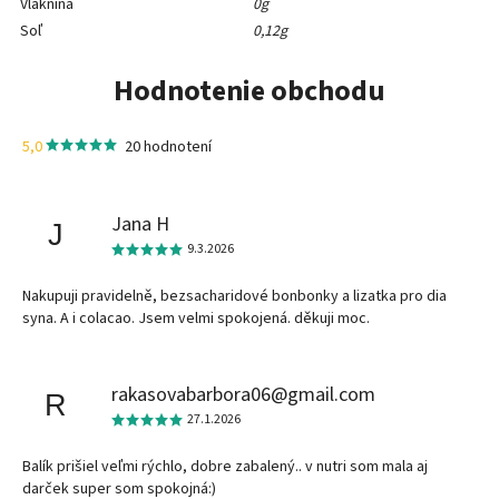
Vláknina
0g
Soľ
0,12g
Hodnotenie obchodu
5,0
20 hodnotení
Jana H
J
9.3.2026
Nakupuji pravidelně, bezsacharidové bonbonky a lizatka pro dia
syna. A i colacao. Jsem velmi spokojená. děkuji moc.
rakasovabarbora06@gmail.com
R
27.1.2026
Balík prišiel veľmi rýchlo, dobre zabalený.. v nutri som mala aj
darček super som spokojná:)