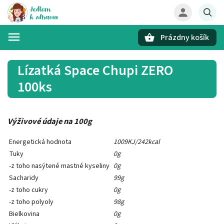
Prázdny košík
Hľadať
Lízatká Space Chupi ZERO
100ks
Výživové údaje na 100g
Energetická hodnota
1009KJ/242kcal
Tuky
0g
-z toho nasýtené mastné kyseliny
0g
Sacharidy
99g
-z toho cukry
0g
-z toho polyoly
98g
Bielkovina
0g