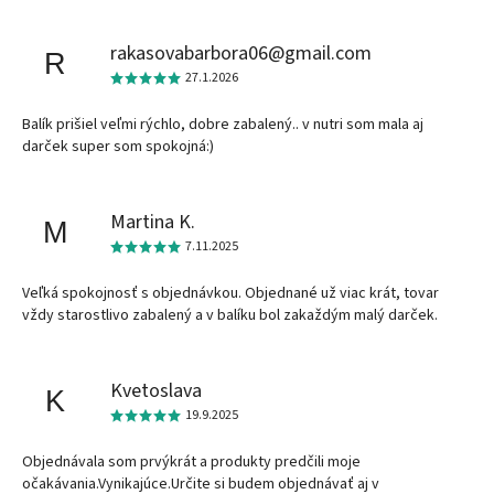
rakasovabarbora06@gmail.com
R
27.1.2026
Balík prišiel veľmi rýchlo, dobre zabalený.. v nutri som mala aj
darček super som spokojná:)
Martina K.
M
7.11.2025
Veľká spokojnosť s objednávkou. Objednané už viac krát, tovar
vždy starostlivo zabalený a v balíku bol zakaždým malý darček.
Kvetoslava
K
19.9.2025
Objednávala som prvýkrát a produkty predčili moje
očakávania.Vynikajúce.Určite si budem objednávať aj v