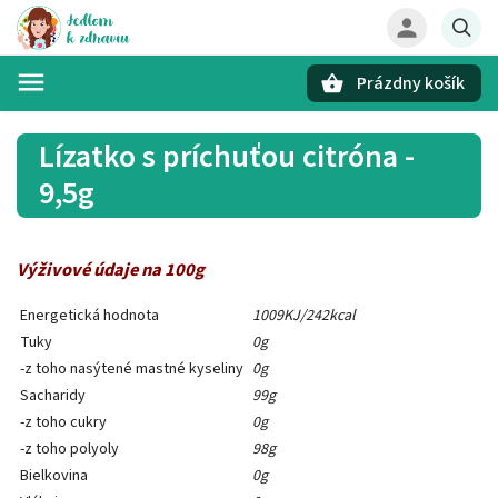
Prázdny košík
Hľadať
Lízatko s príchuťou citróna -
9,5g
Výživové údaje na 100g
Energetická hodnota
1009KJ/242kcal
Tuky
0g
-z toho nasýtené mastné kyseliny
0g
Sacharidy
99g
-z toho cukry
0g
-z toho polyoly
98g
Bielkovina
0g