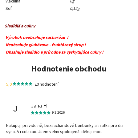
Vláknina
0g
Soľ
0,12g
Sladidlá a cukry
Výrobok neobsahuje sacharózu !
Neobsahuje glukózovo - fruktózový sirup !
Obsahuje sladidlo a prírodne sa vyskytujúce cukry !
Hodnotenie obchodu
5,0
20 hodnotení
Jana H
J
9.3.2026
Nakupuji pravidelně, bezsacharidové bonbonky a lizatka pro dia
syna. A i colacao. Jsem velmi spokojená. děkuji moc.