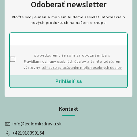
Odoberať newsletter
Vložte svoj e-mail a my Vám budeme zasielať informácie o
nových produktoch na našom e-shope.
potvrdzujem, že som sa oboznámil/a s
Pravidlami ochrany osobných údajov
a týmto udeľujem
výslovný
súhlas so spracúvaním mojich osobných údajov
Prihlásiť sa
Kontakt
info
@
jedlomkzdraviu.sk
+421918399164