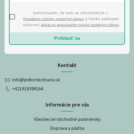
potvrdzujem, že som sa oboznámil/a s
Pravidlami ochrany osobných údajov
a týmto udeľujem
výslovný
súhlas so spracúvaním mojich osobných údajov
Prihlásiť sa
Kontakt
info
@
jedlomkzdraviu.sk
+421918399164
Informácie pre vás
Všeobecné obchodné podmienky
Doprava a platba