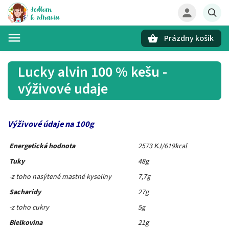
Prázdny košík
Hľadať
Lucky alvin 100 % kešu -
výživové udaje
Výživové údaje na 100g
Energetická hodnota
2573 KJ/619kcal
Tuky
48g
-z toho nasýtené mastné kyseliny
7,7g
Sacharidy
27g
-z toho cukry
5g
Bielkovina
21g