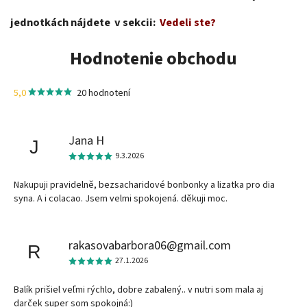
jednotkách nájdete v sekcii:
Vedeli ste?
Hodnotenie obchodu
5,0
20 hodnotení
Jana H
J
9.3.2026
Nakupuji pravidelně, bezsacharidové bonbonky a lizatka pro dia
syna. A i colacao. Jsem velmi spokojená. děkuji moc.
rakasovabarbora06@gmail.com
R
27.1.2026
Balík prišiel veľmi rýchlo, dobre zabalený.. v nutri som mala aj
darček super som spokojná:)