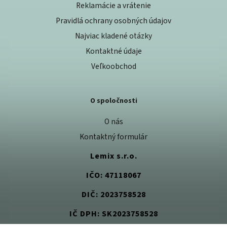
Reklamácie a vrátenie
Pravidlá ochrany osobných údajov
Najviac kladené otázky
Kontaktné údaje
Veľkoobchod
O spoločnosti
O nás
Kontaktný formulár
Lemix s.r.o.
IČO: 47118067
DIČ: 2023758528
IČ DPH: SK2023758528