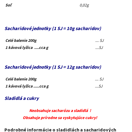
Soľ
0,02g
Sacharidové jednotky (1 SJ = 10g sacharidov)
Celé balenie 200g
.... SJ
1 kávová lyžica ....cca g
....SJ
Sacharidové jednotky (1 SJ = 12g sacharidov)
Celé balenie 200g
.... SJ
1 kávová lyžica .....cca g
....SJ
Sladidlá a cukry
Neobsahuje sacharózu a sladidlá !
Obsahuje prírodne sa vyskytujúce cukry!
Podrobné informácie o sladidlách a sacharidových