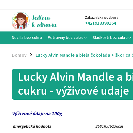
Zákaznícka podpora:
+421918399164
Nocilla bez cukru
Potraviny bez cukru
Sladkosti bez cukru
Domov
Lucky Alvin Mandle a biela čokoláda + škorica 
/
Lucky Alvin Mandle a b
cukru - výživové udaje
Výživové údaje na 100g
Energetická hodnota
2581KJ/623kcal