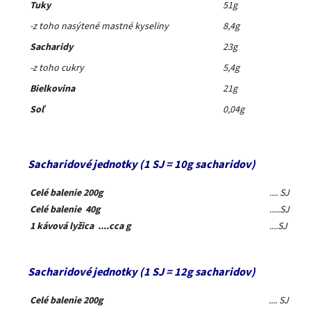
Tuky
51g
-z toho nasýtené mastné kyseliny
8,4g
Sacharidy
23g
-z toho cukry
5,4g
Bielkovina
21g
Soľ
0,04g
Sacharidové jednotky (1 SJ = 10g sacharidov)
Celé balenie 200g
.... SJ
Celé balenie 40g
.....SJ
1 kávová lyžica ....cca g
....SJ
Sacharidové jednotky (1 SJ = 12g sacharidov)
Celé balenie 200g
.... SJ