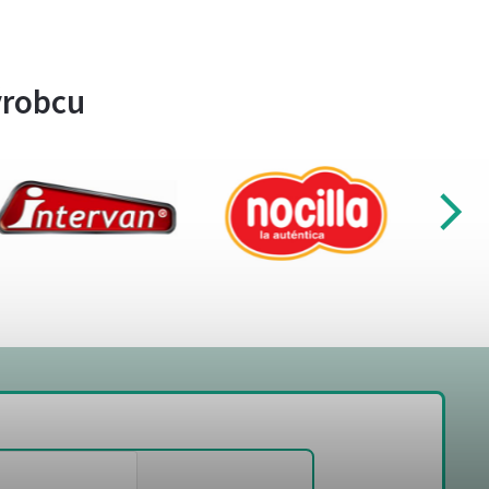
ýrobcu