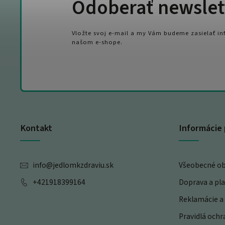
Odoberať newslet
Vložte svoj e-mail a my Vám budeme zasielať i
našom e-shope.
Kontakt
Informácie 
info
@
jedlomkzdraviu.sk
Všeobecné o
+421918399164
Doprava a pl
Reklamácie a 
Pravidlá och