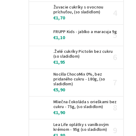
Žuvacie cukríky s ovocnou
príchuťou, (so sladidlom)
€1,70
FRUPP Kids - jablko a maracuja 9g
€1,10
.Želé cukríky Pictolin bez cukru
(so sladidlom)
€1,95
Nocilla ChocoMix 0%, bez
pridaného cukru - 180g, (so
sladidlom)
€5,90
Mliečna čokoláda s orieškami bez
cukru - 75g, (so sladidlom)
€1,90
Lea Life oplátky s vanilkovým
krémom - 95g (so sladidlom)
€1,80