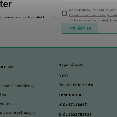
ter
potvrdzujem, že som sa obo
Pravidlami ochrany osobných úd
nformácie o nových produktoch na
súhlas so spracúvaním mojich o
Prihlásiť sa
O spoločnosti
pre vás
O nás
Kontaktný formulár
bchodné podmienky
atba
Lemix s.r.o.
vrátenie
IČO: 47118067
rany osobných údajov
DIČ: 2023758528