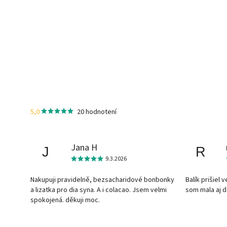
5,0
20 hodnotení
Jana H
J
R
9.3.2026
Nakupuji pravidelně, bezsacharidové bonbonky
Balík prišiel 
a lizatka pro dia syna. A i colacao. Jsem velmi
som mala aj 
spokojená. děkuji moc.