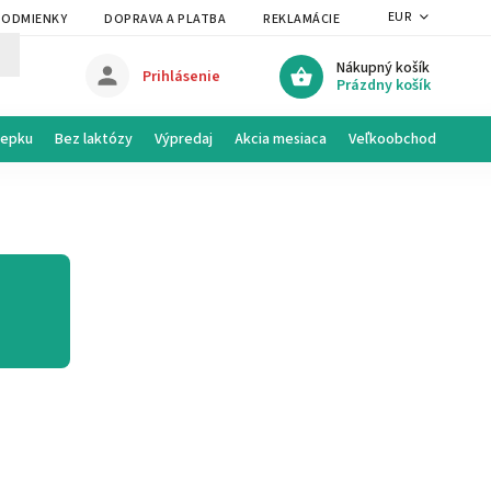
EUR
PODMIENKY
DOPRAVA A PLATBA
REKLAMÁCIE A VRÁTENIE
PRAVI
Nákupný košík
Prihlásenie
Prázdny košík
lepku
Bez laktózy
Výpredaj
Akcia mesiaca
Veľkoobchod