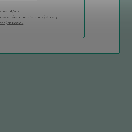
známil/a s
ajov
a týmto udeľujem výslovný
sobných údajov