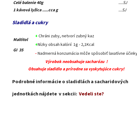
Celé balenie 40g
.....SJ
1 kávová lyžica .....cca g
....SJ
Sladidlá a cukry
+
Chráni zuby, netvorí zubný kaz
Maltitol
+
Nízky obsah kalórií 1g - 2,1Kcal
GI 35
-
Nadmerná konzumácia môže spôsobiť laxatívne účinky
Výrobok neobsahuje sacharózu !
Obsahuje sladidlo a prírodne sa vyskytujúce cukry!
Podrobné informácie o sladidlách a sacharidových
jednotkách nájdete v sekcii:
Vedeli ste?