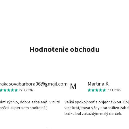
Hodnotenie obchodu
rakasovabarbora06@gmail.com
Martina K.
M
27.1.2026
7.11.2025
veľmi rýchlo, dobre zabalený.. v nutri
Veľká spokojnosť s objednávkou. Ob
darček super som spokojná:)
viac krát, tovar vždy starostlivo zaba
balíku bol zakaždým malý darček.