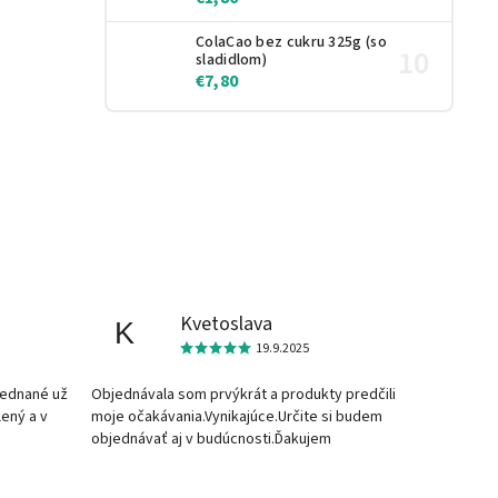
ColaCao bez cukru 325g (so
sladidlom)
€7,80
Kvetoslava
K
19.9.2025
jednané už
Objednávala som prvýkrát a produkty predčili
lený a v
moje očakávania.Vynikajúce.Určite si budem
objednávať aj v budúcnosti.Ďakujem