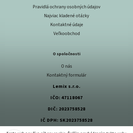
Pravidlá ochrany osobných údajov
Najviac kladené otázky
Kontaktné údaje
Veľkoobchod
O spoločnosti
O nás
Kontaktný formulár
Lemix s.r.o.
IČO: 47118067
DIČ: 2023758528
IČ DPH: SK2023758528