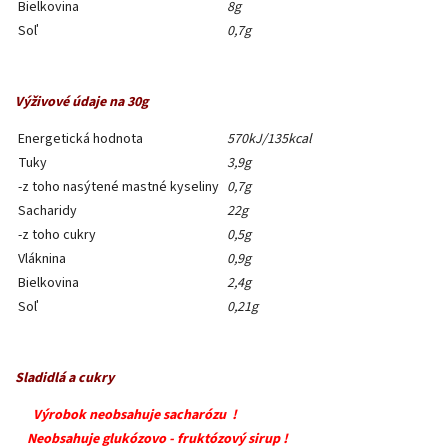
Bielkovina
8g
Soľ
0,7g
Výživové údaje na 30g
Energetická hodnota
570kJ/135kcal
Tuky
3,9g
-z toho nasýtené mastné kyseliny
0,7g
Sacharidy
22g
-z toho cukry
0,5g
Vláknina
0,9g
Bielkovina
2,4g
Soľ
0,21g
Sladidlá a cukry
Výrobok neobsahuje sacharózu !
Neobsahuje glukózovo - fruktózový sirup !