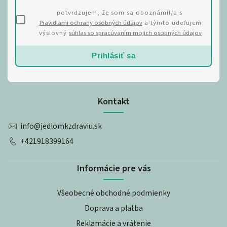
potvrdzujem, že som sa oboznámil/a s
Pravidlami ochrany osobných údajov
a týmto udeľujem
výslovný
súhlas so spracúvaním mojich osobných údajov
Prihlásiť sa
Kontakt
info
@
jedlomkzdraviu.sk
+421918399164
Informácie pre vás
Všeobecné obchodné podmienky
Doprava a platba
Reklamácie a vrátenie