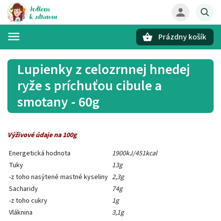
Prázdny košík
Hľadať
Lupienky z celozrnnej hnedej
ryže s príchuťou cibule a
smotany - 60g
Výživové údaje na 100g
Energetická hodnota
1900kJ/451kcal
Tuky
13g
-z toho nasýtené mastné kyseliny
2,3g
Sacharidy
74g
-z toho cukry
1g
Vláknina
3,1g