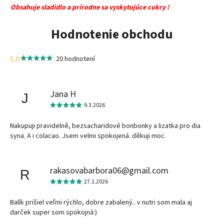
Obsahuje sladidlo a prírodne sa vyskytujúce cukry !
Hodnotenie obchodu
5,0
20 hodnotení
Jana H
J
9.3.2026
Nakupuji pravidelně, bezsacharidové bonbonky a lizatka pro dia
syna. A i colacao. Jsem velmi spokojená. děkuji moc.
rakasovabarbora06@gmail.com
R
27.1.2026
Balík prišiel veľmi rýchlo, dobre zabalený.. v nutri som mala aj
darček super som spokojná:)