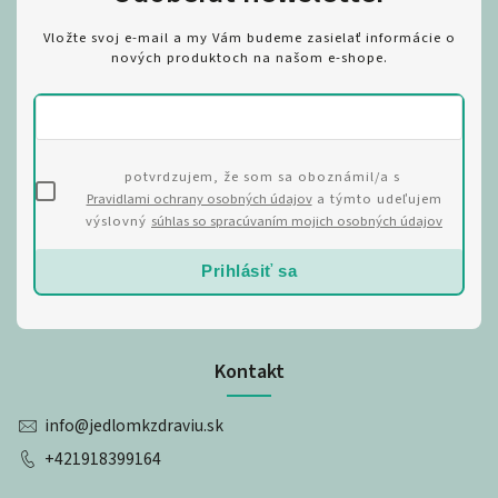
Vložte svoj e-mail a my Vám budeme zasielať informácie o
nových produktoch na našom e-shope.
potvrdzujem, že som sa oboznámil/a s
Pravidlami ochrany osobných údajov
a týmto udeľujem
výslovný
súhlas so spracúvaním mojich osobných údajov
Prihlásiť sa
Kontakt
info
@
jedlomkzdraviu.sk
+421918399164