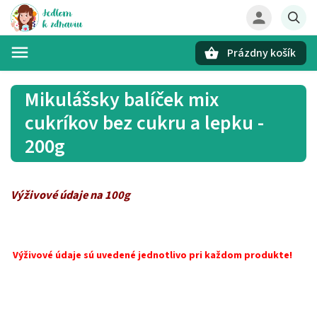
Prázdny košík
Hľadať
Mikulášsky balíček mix
cukríkov bez cukru a lepku -
200g
Výživové údaje na 100g
Výživové údaje sú uvedené jednotlivo pri každom produkte!