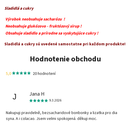
Sladidlá a cukry
Výrobok neobsahuje sacharózu !
Neobsahuje glukózovo - fruktózový sirup !
Obsahuje sladidlo a prírodne sa vyskytujúce cukry !
Sladidlá a cukry sú uvedené samostatne pri každom produkte!
Hodnotenie obchodu
5,0
20 hodnotení
Jana H
J
9.3.2026
Nakupuji pravidelně, bezsacharidové bonbonky a lizatka pro dia
syna. A i colacao. Jsem velmi spokojená. děkuji moc.