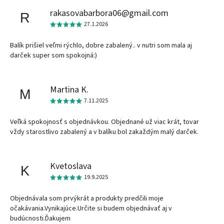
rakasovabarbora06@gmail.com
R
27.1.2026
Balík prišiel veľmi rýchlo, dobre zabalený.. v nutri som mala aj
darček super som spokojná:)
Martina K.
M
7.11.2025
Veľká spokojnosť s objednávkou. Objednané už viac krát, tovar
vždy starostlivo zabalený a v balíku bol zakaždým malý darček.
Kvetoslava
K
19.9.2025
Objednávala som prvýkrát a produkty predčili moje
očakávania.Vynikajúce.Určite si budem objednávať aj v
budúcnosti.Ďakujem