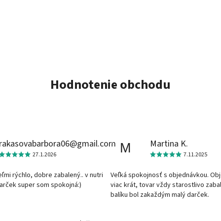
Hodnotenie obchodu
rakasovabarbora06@gmail.com
Martina K.
M
27.1.2026
7.11.2025
veľmi rýchlo, dobre zabalený.. v nutri
Veľká spokojnosť s objednávkou. Ob
darček super som spokojná:)
viac krát, tovar vždy starostlivo zaba
balíku bol zakaždým malý darček.