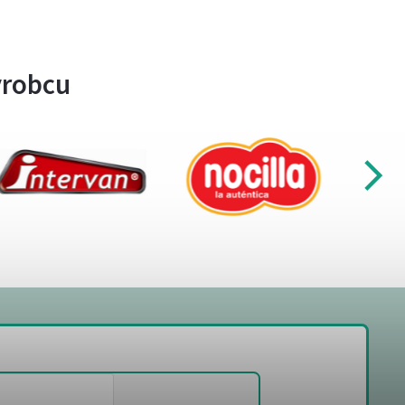
ýrobcu