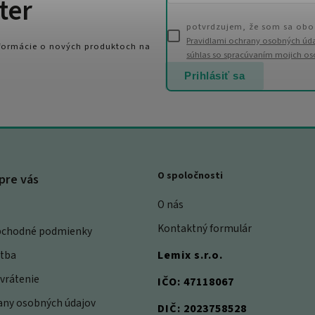
ter
potvrdzujem, že som sa obo
Pravidlami ochrany osobných úd
nformácie o nových produktoch na
súhlas so spracúvaním mojich o
Prihlásiť sa
O spoločnosti
pre vás
O nás
Kontaktný formulár
bchodné podmienky
atba
Lemix s.r.o.
vrátenie
IČO: 47118067
rany osobných údajov
DIČ: 2023758528