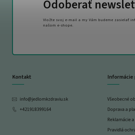
Odoberať newslet
Vložte svoj e-mail a my Vám budeme zasielať i
našom e-shope.
Kontakt
Informácie 
info
@
jedlomkzdraviu.sk
Všeobecné o
+421918399164
Doprava a pl
Reklamácie a 
Pravidlá och