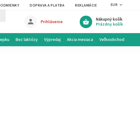
EUR
PODMIENKY
DOPRAVA A PLATBA
REKLAMÁCIE A VRÁTENIE
PRAVI
Nákupný košík
Prihlásenie
Prázdny košík
lepku
Bez laktózy
Výpredaj
Akcia mesiaca
Veľkoobchod