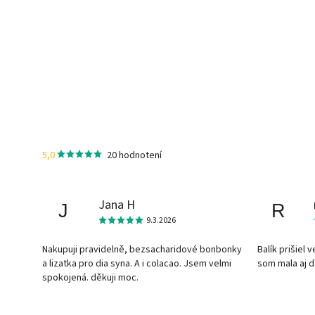
5,0
20 hodnotení
Jana H
J
R
9.3.2026
Nakupuji pravidelně, bezsacharidové bonbonky
Balík prišiel 
a lizatka pro dia syna. A i colacao. Jsem velmi
som mala aj 
spokojená. děkuji moc.