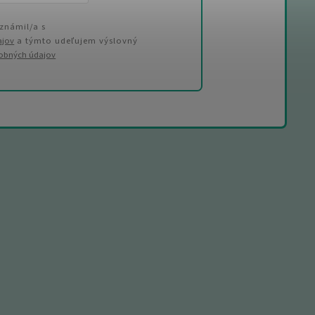
známil/a s
ajov
a týmto udeľujem výslovný
sobných údajov