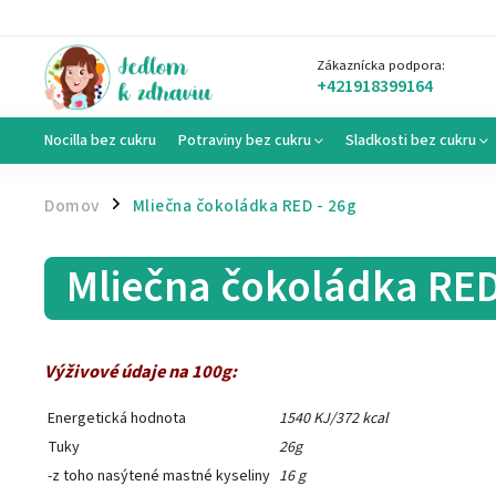
Zákaznícka podpora:
+421918399164
Nocilla bez cukru
Potraviny bez cukru
Sladkosti bez cukru
Domov
Mliečna čokoládka RED - 26g
/
Mliečna čokoládka RED
Výživové údaje na 100g:
Energetická hodnota
1540 KJ/372 kcal
Tuky
26g
-z toho nasýtené mastné kyseliny
16 g