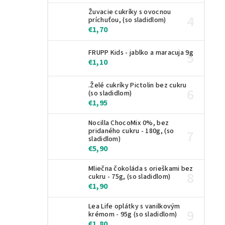
Žuvacie cukríky s ovocnou
príchuťou, (so sladidlom)
€1,70
FRUPP Kids - jablko a maracuja 9g
€1,10
.Želé cukríky Pictolin bez cukru
(so sladidlom)
€1,95
Nocilla ChocoMix 0%, bez
pridaného cukru - 180g, (so
sladidlom)
€5,90
Mliečna čokoláda s orieškami bez
cukru - 75g, (so sladidlom)
€1,90
Lea Life oplátky s vanilkovým
krémom - 95g (so sladidlom)
€1,80