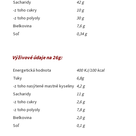
Sacharidy
42 g
-z toho cukry
10 g
-z toho polyoly
30 g
Bielkovina
7,6 g
Soľ
0,34 g
Výživové údaje na 26g:
Energetická hodnota
400 KJ/100 kcal
Tuky
6,8g
-z toho nasýtené mastné kyseliny
4,2 g
Sacharidy
11 g
-z toho cukry
2,6 g
-z toho polyoly
7,8 g
Bielkovina
2,0 g
Soľ
0,1 g