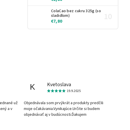
ColaCao bez cukru 325g (so
sladidlom)
€7,80
Kvetoslava
K
19.9.2025
jednané už
Objednávala som prvýkrát a produkty predčili
lený a v
moje očakávania.Vynikajúce.Určite si budem
objednávať aj v budúcnosti.Ďakujem