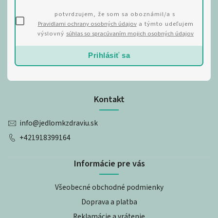
potvrdzujem, že som sa oboznámil/a s
Pravidlami ochrany osobných údajov
a týmto udeľujem
výslovný
súhlas so spracúvaním mojich osobných údajov
Prihlásiť sa
Kontakt
info
@
jedlomkzdraviu.sk
+421918399164
Informácie pre vás
Všeobecné obchodné podmienky
Doprava a platba
Reklamácie a vrátenie