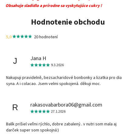
Obsahuje sladidlo a prírodne sa vyskytujúce cukry !
Hodnotenie obchodu
5,0
20 hodnotení
Jana H
J
9.3.2026
Nakupuji pravidelně, bezsacharidové bonbonky a lizatka pro dia
syna. A i colacao. Jsem velmi spokojená. děkuji moc.
rakasovabarbora06@gmail.com
R
27.1.2026
Balík prišiel veľmi rýchlo, dobre zabalený.. v nutri som mala aj
darček super som spokojná:)