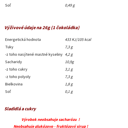
Soľ
0,49 g
Výživové údaje na 26g (1 čokoládka)
Energetická hodnota
433 KJ/105 kcal
Tuky
7,3 g
-z toho nasýtené mastné kyseliny
4,2 g
Sacharidy
10,9g
-z toho cukry
3,1 g
-z toho polyoly
7,3 g
Bielkovina
1,8 g
Soľ
0,1 g
Sladidlá a cukry
Výrobok neobsahuje sacharózu !
Neobsahuje glukózovo - fruktózový sirup !