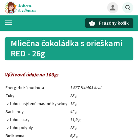
Prázdny košík
Hľadať
Mliečna čokoládka s orieškami
RED - 26g
Výživové údaje na 100g:
Energetická hodnota
1 667 KJ/403 kcal
Tuky
28 g
-z toho nasýtené mastné kyseliny
16 g
Sacharidy
42 g
-z toho cukry
11,9 g
-z toho polyoly
28 g
Bielkovina
6,8 g