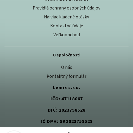
Pravidlá ochrany osobných údajov
Najviac kladené otázky
Kontaktné údaje
Veľkoobchod
O spoločnosti
O nás
Kontaktný formulár
Lemix s.r.o.
IČO: 47118067
DIČ: 2023758528
IČ DPH: SK2023758528