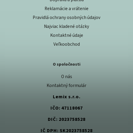
Reklamácie a vrátenie
Pravidlá ochrany osobných údajov
Najviac kladené otázky
Kontaktné údaje
Veľkoobchod
O spoločnosti
O nás
Kontaktný formulár
Lemix s.r.o.
IČO: 47118067
DIČ: 2023758528
IČ DPH: SK2023758528