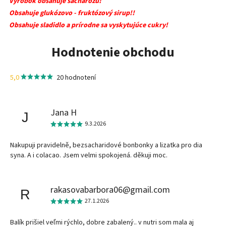
Výrobok obsahuje sacharózu!
Obsahuje glukózovo - fruktózový sirup!!
Obsahuje sladidlo a prírodne sa vyskytujúce cukry!
Hodnotenie obchodu
5,0
20 hodnotení
Jana H
J
9.3.2026
Nakupuji pravidelně, bezsacharidové bonbonky a lizatka pro dia
syna. A i colacao. Jsem velmi spokojená. děkuji moc.
rakasovabarbora06@gmail.com
R
27.1.2026
Balík prišiel veľmi rýchlo, dobre zabalený.. v nutri som mala aj