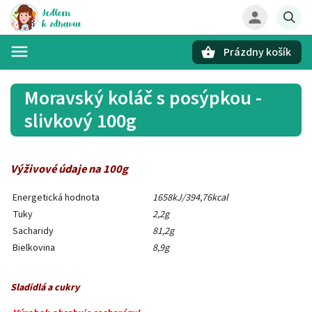
Prázdny košík
Hľadať
Moravský koláč s posýpkou -
slivkový 100g
Výživové údaje na 100g
Energetická hodnota
1658kJ/394,76kcal
Tuky
2,2g
Sacharidy
81,2g
Bielkovina
8,9g
Sladidlá a cukry