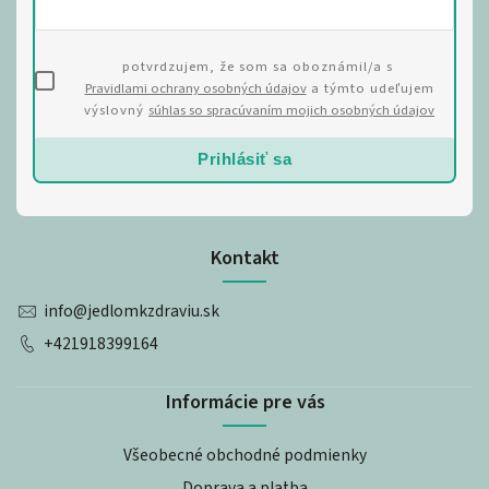
potvrdzujem, že som sa oboznámil/a s
Pravidlami ochrany osobných údajov
a týmto udeľujem
výslovný
súhlas so spracúvaním mojich osobných údajov
Prihlásiť sa
Kontakt
info
@
jedlomkzdraviu.sk
+421918399164
Informácie pre vás
Všeobecné obchodné podmienky
Doprava a platba