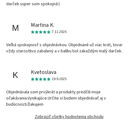
darček super som spokojná:)
Martina K.
M
7.11.2025
Veľká spokojnosť s objednávkou. Objednané už viac krát, tovar
vždy starostlivo zabalený a v balíku bol zakaždým malý darček.
Kvetoslava
K
19.9.2025
Objednávala som prvýkrát a produkty predčili moje
očakávania.Vynikajúce.Určite si budem objednávať aj v
budúcnosti.Ďakujem
Zobraziť všetky hodnotenia obchodu