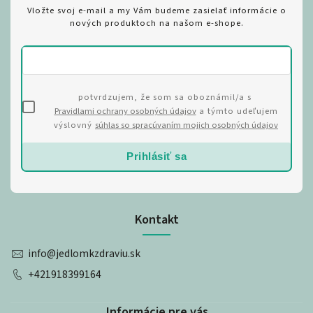
Vložte svoj e-mail a my Vám budeme zasielať informácie o
nových produktoch na našom e-shope.
potvrdzujem, že som sa oboznámil/a s
Pravidlami ochrany osobných údajov
a týmto udeľujem
výslovný
súhlas so spracúvaním mojich osobných údajov
Prihlásiť sa
Kontakt
info
@
jedlomkzdraviu.sk
+421918399164
Informácie pre vás