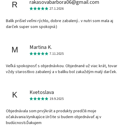
rakasovabarbora06@gmail.com
R
27.1.2026
Balík prišiel veľmi rýchlo, dobre zabalený.. v nutri som mala aj
darček super som spokojná:)
Martina K.
M
7.11.2025
Veľká spokojnosť s objednávkou. Objednané už viac krát, tovar
vždy starostlivo zabalený a v balíku bol zakaždým malý darček.
Kvetoslava
K
19.9.2025
Objednávala som prvýkrát a produkty predčili moje
očakávania.Vynikajúce.Určite si budem objednávať aj v
budúcnosti.Ďakujem