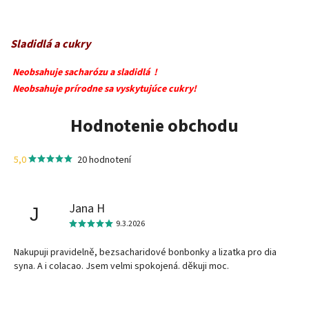
Sladidlá a cukry
Neobsahuje sacharózu a sladidlá !
Neobsahuje prírodne sa vyskytujúce cukry!
Hodnotenie obchodu
5,0
20 hodnotení
Jana H
J
9.3.2026
Nakupuji pravidelně, bezsacharidové bonbonky a lizatka pro dia
syna. A i colacao. Jsem velmi spokojená. děkuji moc.