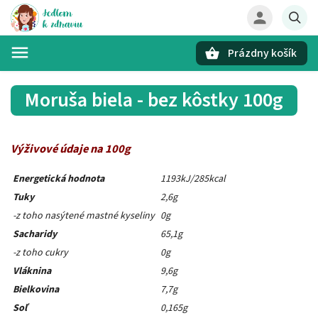
Prázdny košík
Hľadať
Moruša biela - bez kôstky 100g
Výživové údaje na 100g
Energetická hodnota
1193kJ/285kcal
Tuky
2,6g
-z toho nasýtené mastné kyseliny
0g
Sacharidy
65,1g
-z toho cukry
0g
Vláknina
9,6g
Bielkovina
7,7g
Soľ
0,165g