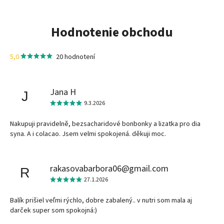
Hodnotenie obchodu
5,0
20 hodnotení
Jana H
J
9.3.2026
Nakupuji pravidelně, bezsacharidové bonbonky a lizatka pro dia
syna. A i colacao. Jsem velmi spokojená. děkuji moc.
rakasovabarbora06@gmail.com
R
27.1.2026
Balík prišiel veľmi rýchlo, dobre zabalený.. v nutri som mala aj
darček super som spokojná:)