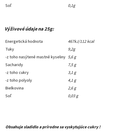
Soľ
0,1g
Výživové údaje na 25g:
Energetická hodnota
467kJ/112 kcal
Tuky
9,2g
-z toho nasýtené mastné kyseliny
5,6 g
Sacharidy
7,5 g
-z toho cukry
3,1 g
-z toho polyoly
4,1 g
Bielkovina
2,6 g
Soľ
0,03 g
Obsahuje sladidlo a prírodne sa vyskytujúce cukry !