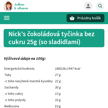
Prázdny košík
Hľadať
Nick's čokoládová tyčinka bez
cukru 25g (so sladidlami)
Výživové údaje na 100g:
Energetická hodnota
1869,5kJ/447 kcal
Tuky
27 g
-z toho nasýtené mastné kyseliny
22 g
Sacharidy
30 g
-z toho cukry
13 g
-z toho polyoly
16 g
Bielkovina
10 g