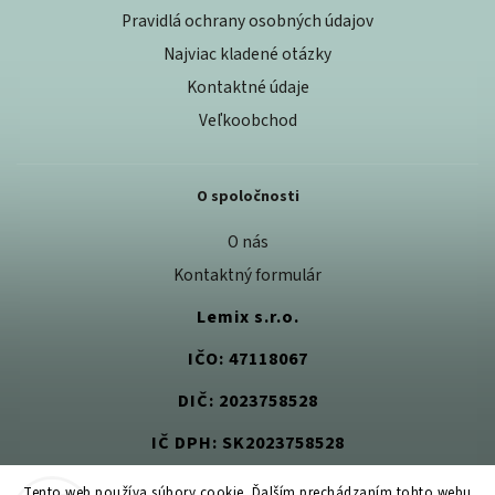
Pravidlá ochrany osobných údajov
Najviac kladené otázky
Kontaktné údaje
Veľkoobchod
O spoločnosti
O nás
Kontaktný formulár
Lemix s.r.o.
IČO: 47118067
DIČ: 2023758528
IČ DPH: SK2023758528
Tento web používa súbory cookie. Ďalším prechádzaním tohto webu