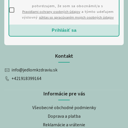
potvrdzujem, že som sa oboznámil/a s
Pravidlami ochrany osobných údajov
a týmto udeľujem
výslovný
súhlas so spracúvaním mojich osobných údajov
Prihlásiť sa
Kontakt
info
@
jedlomkzdraviu.sk
+421918399164
Informácie pre vás
Všeobecné obchodné podmienky
Doprava a platba
Reklamácie a vrátenie