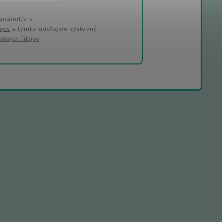
známil/a s
ajov
a týmto udeľujem výslovný
sobných údajov