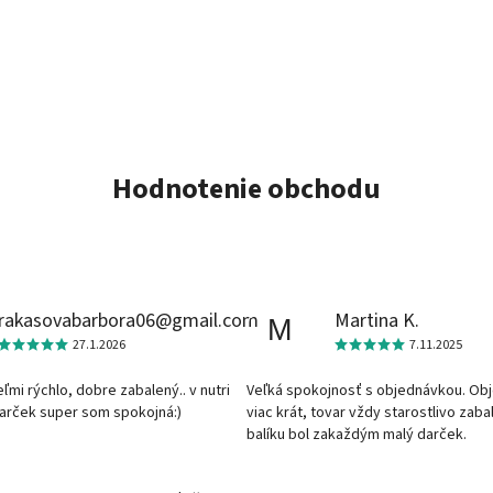
Hodnotenie obchodu
rakasovabarbora06@gmail.com
Martina K.
M
27.1.2026
7.11.2025
veľmi rýchlo, dobre zabalený.. v nutri
Veľká spokojnosť s objednávkou. Ob
darček super som spokojná:)
viac krát, tovar vždy starostlivo zaba
balíku bol zakaždým malý darček.