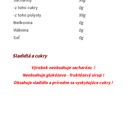
Sacharidy
99g
-z toho cukry
0g
-z toho polyoly
99g
Bielkovina
0g
Vláknina
0g
Soľ
0g
Sladidlá a cukry
Výrobok neobsahuje sacharózu !
Neobsahuje glukózovo - fruktózový sirup !
Obsahuje sladidlo a prírodne sa vyskytujúce cukry !