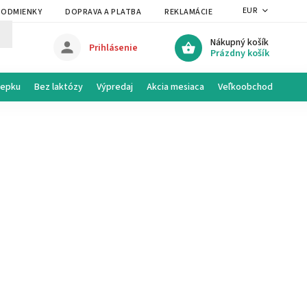
EUR
PODMIENKY
DOPRAVA A PLATBA
REKLAMÁCIE A VRÁTENIE
PRAVI
Nákupný košík
Prihlásenie
Prázdny košík
lepku
Bez laktózy
Výpredaj
Akcia mesiaca
Veľkoobchod