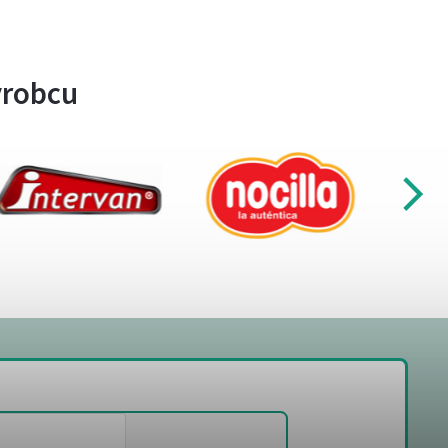
ýrobcu