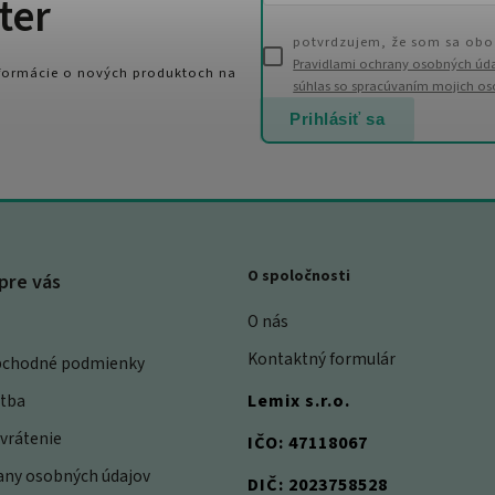
ter
potvrdzujem, že som sa obo
Pravidlami ochrany osobných úd
nformácie o nových produktoch na
súhlas so spracúvaním mojich o
Prihlásiť sa
O spoločnosti
pre vás
O nás
Kontaktný formulár
bchodné podmienky
atba
Lemix s.r.o.
vrátenie
IČO: 47118067
rany osobných údajov
DIČ: 2023758528