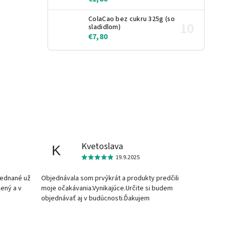
ColaCao bez cukru 325g (so
sladidlom)
€7,80
Kvetoslava
K
19.9.2025
jednané už
Objednávala som prvýkrát a produkty predčili
lený a v
moje očakávania.Vynikajúce.Určite si budem
objednávať aj v budúcnosti.Ďakujem