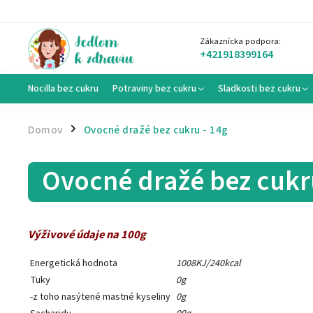
Zákaznícka podpora:
+421918399164
Nocilla bez cukru
Potraviny bez cukru
Sladkosti bez cukru
Domov
Ovocné dražé bez cukru - 14g
/
Ovocné dražé bez cukr
Výživové údaje na 100g
Energetická hodnota
1008KJ/240kcal
Tuky
0g
-z toho nasýtené mastné kyseliny
0g