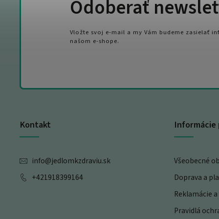
Odoberať newslet
Vložte svoj e-mail a my Vám budeme zasielať i
našom e-shope.
Kontakt
Informácie 
info
@
jedlomkzdraviu.sk
Všeobecné o
+421918399164
Doprava a pl
Reklamácie a 
Pravidlá och