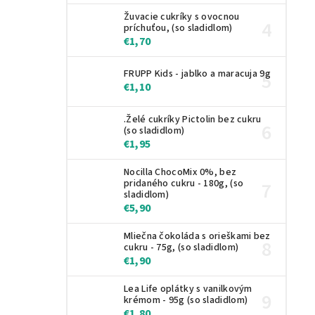
Žuvacie cukríky s ovocnou
príchuťou, (so sladidlom)
€1,70
FRUPP Kids - jablko a maracuja 9g
€1,10
.Želé cukríky Pictolin bez cukru
(so sladidlom)
€1,95
Nocilla ChocoMix 0%, bez
pridaného cukru - 180g, (so
sladidlom)
€5,90
Mliečna čokoláda s orieškami bez
cukru - 75g, (so sladidlom)
€1,90
Lea Life oplátky s vanilkovým
krémom - 95g (so sladidlom)
€1,80