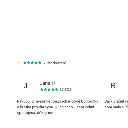
5,0
20 hodnotení
Jana H
J
R
9.3.2026
Nakupuji pravidelně, bezsacharidové bonbonky
Balík prišiel 
a lizatka pro dia syna. A i colacao. Jsem velmi
som mala aj 
spokojená. děkuji moc.