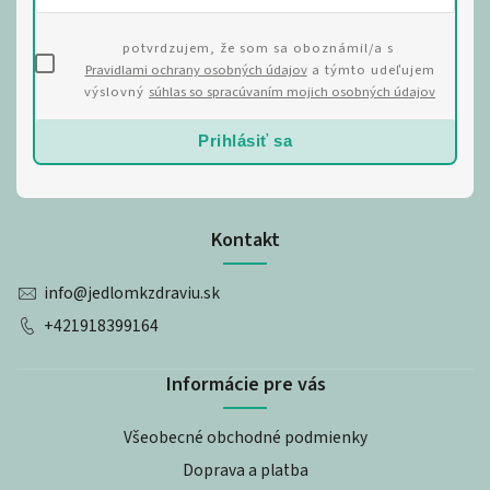
potvrdzujem, že som sa oboznámil/a s
Pravidlami ochrany osobných údajov
a týmto udeľujem
výslovný
súhlas so spracúvaním mojich osobných údajov
Prihlásiť sa
Kontakt
info
@
jedlomkzdraviu.sk
+421918399164
Informácie pre vás
Všeobecné obchodné podmienky
Doprava a platba