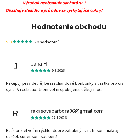
Výrobok neobsahuje sacharózu !
Obsahuje sladidlo a prírodne sa vyskytujúce cukry!
Hodnotenie obchodu
5,0
20 hodnotení
Jana H
J
9.3.2026
Nakupuji pravidelně, bezsacharidové bonbonky a lizatka pro dia
syna. A i colacao. Jsem velmi spokojená. děkuji moc.
rakasovabarbora06@gmail.com
R
27.1.2026
Balík prišiel veľmi rýchlo, dobre zabalený.. v nutri som mala aj
darček super som spokojná:)