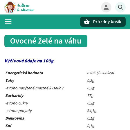
Prázdny košík
Hľadať
Ovocné želé na váhu
Výživové údaje na 100g
Energetická hodnota
870KJ/2208kcal
Tuky
0,2g
-z toho nasýtené mastné kyseliny
0,2g
Sacharidy
77g
-z toho cukry
0,2g
-z toho polyoly
64,1g
Bielkovina
0,1g
Soľ
0,1g