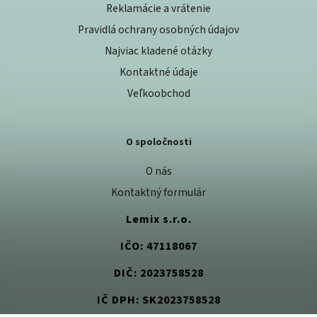
Reklamácie a vrátenie
Pravidlá ochrany osobných údajov
Najviac kladené otázky
Kontaktné údaje
Veľkoobchod
O spoločnosti
O nás
Kontaktný formulár
Lemix s.r.o.
IČO: 47118067
DIČ: 2023758528
IČ DPH: SK2023758528