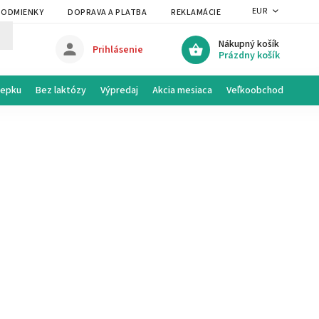
EUR
PODMIENKY
DOPRAVA A PLATBA
REKLAMÁCIE A VRÁTENIE
PRAVI
Nákupný košík
Prihlásenie
Prázdny košík
lepku
Bez laktózy
Výpredaj
Akcia mesiaca
Veľkoobchod