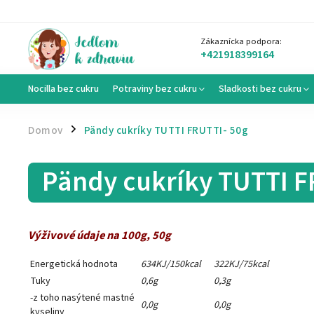
Zákaznícka podpora:
+421918399164
Nocilla bez cukru
Potraviny bez cukru
Sladkosti bez cukru
Domov
Pändy cukríky TUTTI FRUTTI- 50g
/
Pändy cukríky TUTTI F
Výživové údaje na 100g, 50g
Energetická hodnota
634KJ/150kcal
322KJ/75kcal
Tuky
0,6g
0,3g
-z toho nasýtené mastné
0,0g
0,0g
kyseliny