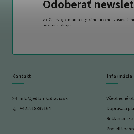
Odoberať newslet
Vložte svoj e-mail a my Vám budeme zasielať i
našom e-shope.
Kontakt
Informácie 
info
@
jedlomkzdraviu.sk
Všeobecné o
+421918399164
Doprava a pl
Reklamácie a 
Pravidlá och