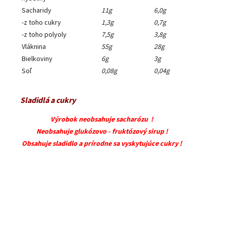
Sacharidy
11g
6,0g
-z toho cukry
1,3g
0,7g
-z toho polyoly
7,5g
3,8g
Vláknina
55g
28g
Bielkoviny
6g
3g
Soľ
0,08g
0,04g
Sladidlá a cukry
Výrobok neobsahuje sacharózu !
Neobsahuje glukózovo - fruktózový sirup !
Obsahuje sladidlo a prírodne sa vyskytujúce cukry !