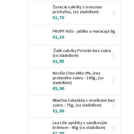
Žuvacie cukríky s ovocnou
príchuťou, (so sladidlom)
€1,70
FRUPP Kids - jablko a maracuja 9g
€1,10
.Želé cukríky Pictolin bez cukru
(so sladidlom)
€1,95
Nocilla ChocoMix 0%, bez
pridaného cukru - 180g, (so
sladidlom)
€5,90
Mliečna čokoláda s orieškami bez
cukru - 75g, (so sladidlom)
€1,90
Lea Life oplátky s vanilkovým
krémom - 95g (so sladidlom)
€1,80