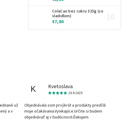
ColaCao bez cukru 325g (so
sladidlom)
€7,80
Kvetoslava
K
19.9.2025
jednané už
Objednávala som prvýkrát a produkty predčili
lený a v
moje očakávania.Vynikajúce.Určite si budem
objednávať aj v budúcnosti.Ďakujem