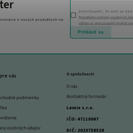
ter
potvrdzujem, že som sa obo
Pravidlami ochrany osobných úd
nformácie o nových produktoch na
súhlas so spracúvaním mojich o
Prihlásiť sa
O spoločnosti
pre vás
O nás
Kontaktný formulár
bchodné podmienky
atba
Lemix s.r.o.
vrátenie
IČO: 47118067
rany osobných údajov
DIČ: 2023758528