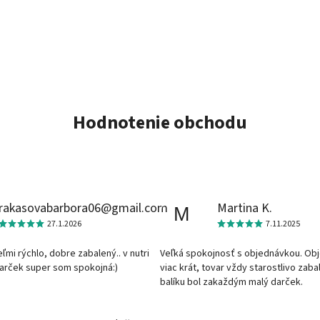
Hodnotenie obchodu
rakasovabarbora06@gmail.com
Martina K.
M
27.1.2026
7.11.2025
veľmi rýchlo, dobre zabalený.. v nutri
Veľká spokojnosť s objednávkou. Ob
darček super som spokojná:)
viac krát, tovar vždy starostlivo zaba
balíku bol zakaždým malý darček.