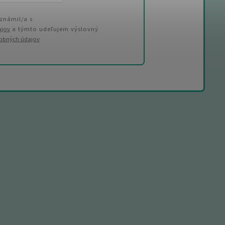
známil/a s
ajov
a týmto udeľujem výslovný
sobných údajov