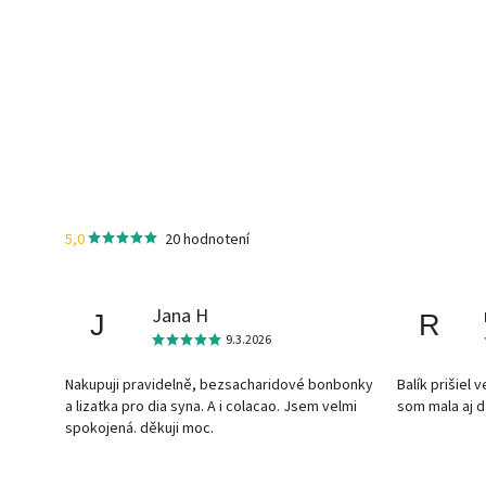
5,0
20 hodnotení
Jana H
J
R
9.3.2026
Nakupuji pravidelně, bezsacharidové bonbonky
Balík prišiel 
a lizatka pro dia syna. A i colacao. Jsem velmi
som mala aj 
spokojená. děkuji moc.