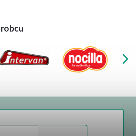
ýrobcu