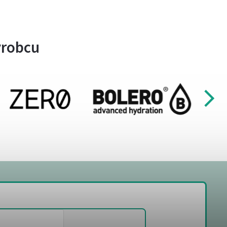
ýrobcu