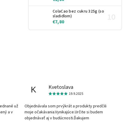
ColaCao bez cukru 325g (so
sladidlom)
€7,80
Kvetoslava
K
19.9.2025
jednané už
Objednávala som prvýkrát a produkty predčili
lený a v
moje očakávania.Vynikajúce.Určite si budem
objednávať aj v budúcnosti.Ďakujem