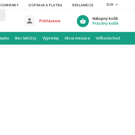
EUR
PODMIENKY
DOPRAVA A PLATBA
REKLAMÁCIE A VRÁTENIE
PRAVI
Nákupný košík
Prihlásenie
Prázdny košík
lepku
Bez laktózy
Výpredaj
Akcia mesiaca
Veľkoobchod