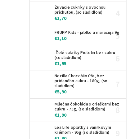
Žuvacie cukríky s ovocnou
príchuťou, (so sladidlom)
€1,70
FRUPP Kids - jablko a maracuja 9g
€1,10
.Želé cukríky Pictolin bez cukru
(so sladidlom)
€1,95
Nocilla ChocoMix 0%, bez
pridaného cukru - 180g, (so
sladidlom)
€5,90
Mliečna čokoláda s orieškami bez
cukru - 75g, (so sladidlom)
€1,90
Lea Life oplátky s vanilkovým
krémom - 95g (so sladidlom)
€1,80