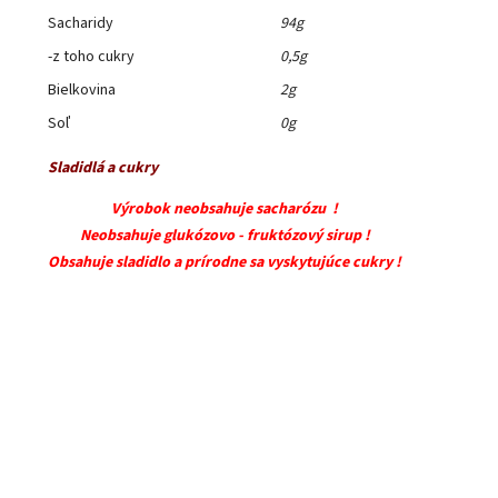
Sacharidy
94g
-z toho cukry
0,5g
Bielkovina
2g
Soľ
0g
Sladidlá a cukry
Výrobok neobsahuje sacharózu !
Neobsahuje glukózovo - fruktózový sirup !
Obsahuje sladidlo a prírodne sa vyskytujúce cukry !