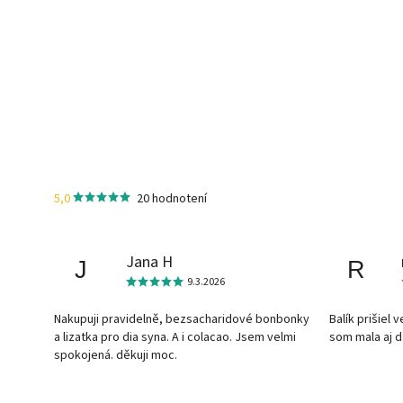
5,0
20 hodnotení
Jana H
J
R
9.3.2026
Nakupuji pravidelně, bezsacharidové bonbonky
Balík prišiel 
a lizatka pro dia syna. A i colacao. Jsem velmi
som mala aj 
spokojená. děkuji moc.