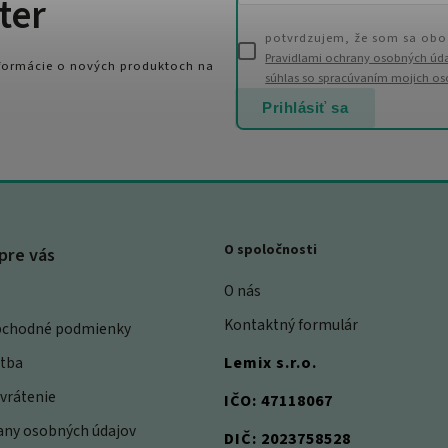
ter
potvrdzujem, že som sa obo
Pravidlami ochrany osobných úd
nformácie o nových produktoch na
súhlas so spracúvaním mojich o
Prihlásiť sa
O spoločnosti
pre vás
O nás
Kontaktný formulár
bchodné podmienky
atba
Lemix s.r.o.
vrátenie
IČO: 47118067
rany osobných údajov
DIČ: 2023758528