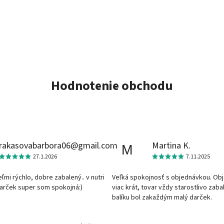
Hodnotenie obchodu
rakasovabarbora06@gmail.com
Martina K.
M
27.1.2026
7.11.2025
veľmi rýchlo, dobre zabalený.. v nutri
Veľká spokojnosť s objednávkou. Ob
darček super som spokojná:)
viac krát, tovar vždy starostlivo zaba
balíku bol zakaždým malý darček.