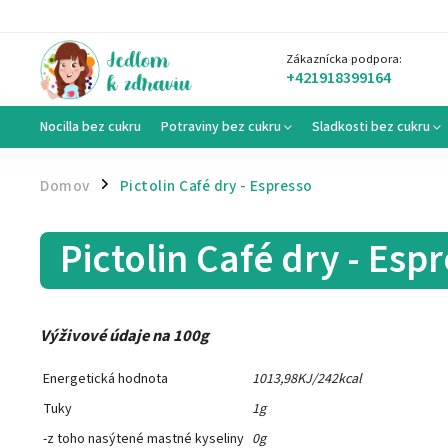
Zákaznícka podpora:
+421918399164
Nocilla bez cukru
Potraviny bez cukru
Sladkosti bez cukru
Domov
Pictolin Café dry - Espresso
/
Pictolin Café dry - Esp
Výživové údaje na 100g
Energetická hodnota
1013,98KJ/242kcal
Tuky
1g
-z toho nasýtené mastné kyseliny
0g