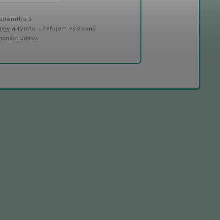
známil/a s
ajov
a týmto udeľujem výslovný
sobných údajov