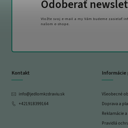
Odoberať newslet
Vložte svoj e-mail a my Vám budeme zasielať i
našom e-shope.
Kontakt
Informácie 
info
@
jedlomkzdraviu.sk
Všeobecné o
+421918399164
Doprava a pl
Reklamácie a 
Pravidlá och