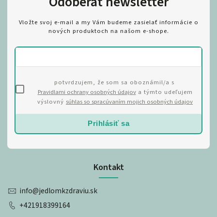
Odoberať newsletter
Vložte svoj e-mail a my Vám budeme zasielať informácie o
nových produktoch na našom e-shope.
potvrdzujem, že som sa oboznámil/a s
Pravidlami ochrany osobných údajov
a týmto udeľujem
výslovný
súhlas so spracúvaním mojich osobných údajov
Prihlásiť sa
Kontakt
info
@
jedlomkzdraviu.sk
+421918399164