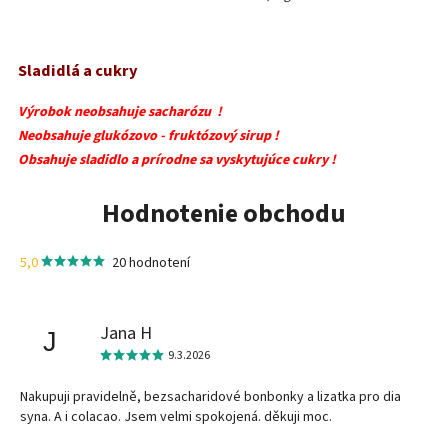
Sladidlá a cukry
Výrobok neobsahuje sacharózu !
Neobsahuje glukózovo - fruktózový sirup !
Obsahuje sladidlo a prírodne sa vyskytujúce cukry !
Hodnotenie obchodu
5,0
20 hodnotení
Jana H
J
9.3.2026
Nakupuji pravidelně, bezsacharidové bonbonky a lizatka pro dia
syna. A i colacao. Jsem velmi spokojená. děkuji moc.