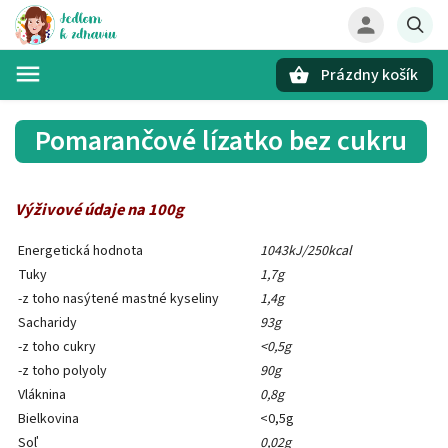
Prázdny košík
Hľadať
Pomarančové lízatko bez cukru
Výživové údaje na 100g
Energetická hodnota
1043kJ/250kcal
Tuky
1,7g
-z toho nasýtené mastné kyseliny
1,4g
Sacharidy
93g
-z toho cukry
<0,5g
-z toho polyoly
90g
Vláknina
0,8g
Bielkovina
<0,5g
Soľ
0,02g