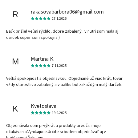
rakasovabarbora06@gmail.com
R
27.1.2026
Balík prišiel veľmi rýchlo, dobre zabalený.. v nutri som mala aj
darček super som spokojná:)
Martina K.
M
7.11.2025
Veľká spokojnosť s objednávkou. Objednané už viac krát, tovar
vždy starostlivo zabalený a v balíku bol zakaždým malý darček.
Kvetoslava
K
19.9.2025
Objednávala som prvýkrát a produkty predčili moje
očakávania.Vynikajúce.Určite si budem objednávať aj v