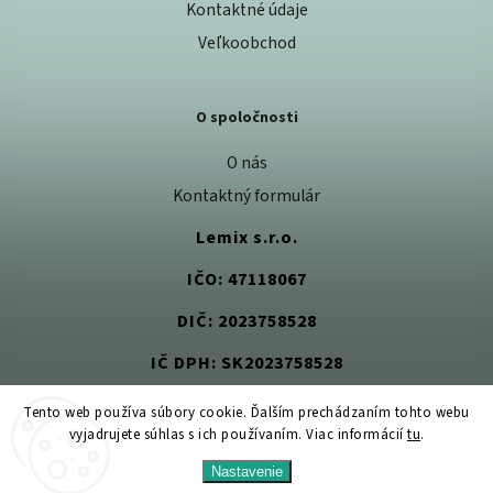
Kontaktné údaje
Veľkoobchod
O spoločnosti
O nás
Kontaktný formulár
Lemix s.r.o.
IČO: 47118067
DIČ: 2023758528
IČ DPH: SK2023758528
Tento web používa súbory cookie. Ďalším prechádzaním tohto webu
vyjadrujete súhlas s ich používaním. Viac informácií
tu
.
Copyright 2026
Jedlom k zdraviu
. Všetky práva vyhradené.
Nastavenie
Upraviť nastavenie cookies