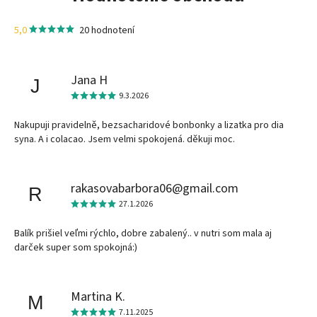
5,0
20 hodnotení
Jana H
J
9.3.2026
Nakupuji pravidelně, bezsacharidové bonbonky a lizatka pro dia
syna. A i colacao. Jsem velmi spokojená. děkuji moc.
rakasovabarbora06@gmail.com
R
27.1.2026
Balík prišiel veľmi rýchlo, dobre zabalený.. v nutri som mala aj
darček super som spokojná:)
Martina K.
M
7.11.2025