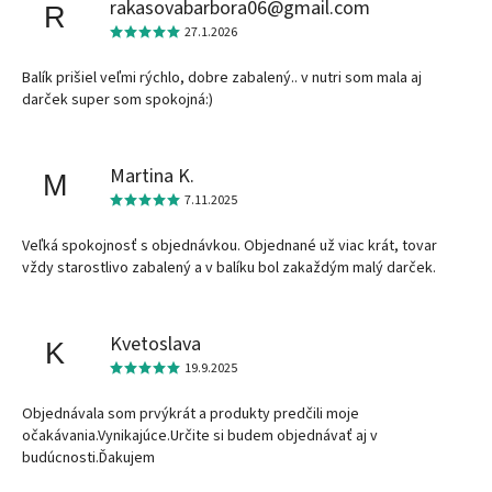
rakasovabarbora06@gmail.com
R
27.1.2026
Balík prišiel veľmi rýchlo, dobre zabalený.. v nutri som mala aj
darček super som spokojná:)
Martina K.
M
7.11.2025
Veľká spokojnosť s objednávkou. Objednané už viac krát, tovar
vždy starostlivo zabalený a v balíku bol zakaždým malý darček.
Kvetoslava
K
19.9.2025
Objednávala som prvýkrát a produkty predčili moje
očakávania.Vynikajúce.Určite si budem objednávať aj v
budúcnosti.Ďakujem