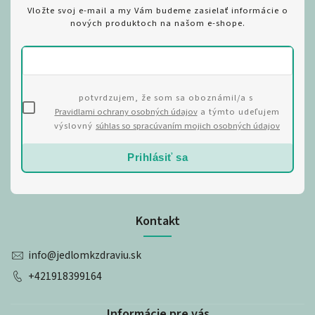
Vložte svoj e-mail a my Vám budeme zasielať informácie o
nových produktoch na našom e-shope.
potvrdzujem, že som sa oboznámil/a s
Pravidlami ochrany osobných údajov
a týmto udeľujem
výslovný
súhlas so spracúvaním mojich osobných údajov
Prihlásiť sa
Kontakt
info
@
jedlomkzdraviu.sk
+421918399164
Informácie pre vás