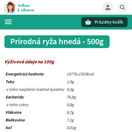
Prázdny košík
Hľadať
Prírodná ryža hnedá - 500g
Výživové údaje na 100g
Energetická hodnota
1477kJ/353kcal
Tuky
1,9g
-z toho nasýtené mastné kyseliny
0,5g
Sacharidy
76,8g
-z toho cukry
0,8g
Vláknina
8,7g
Bielkovina
7,1g
Soľ
0,01g