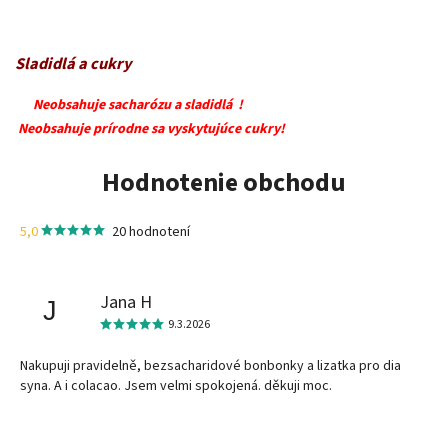
Sladidlá a cukry
Neobsahuje sacharózu a sladidlá !
Neobsahuje prírodne sa vyskytujúce cukry!
Hodnotenie obchodu
5,0
20 hodnotení
Jana H
J
9.3.2026
Nakupuji pravidelně, bezsacharidové bonbonky a lizatka pro dia
syna. A i colacao. Jsem velmi spokojená. děkuji moc.