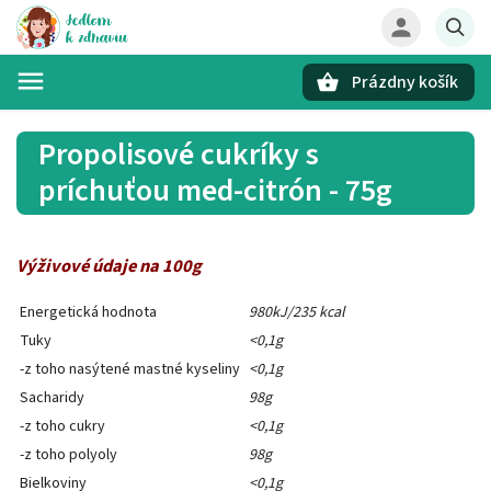
Prázdny košík
Hľadať
Propolisové cukríky s
príchuťou med-citrón - 75g
Výživové údaje na 100g
Energetická hodnota
980kJ/235 kcal
Tuky
<0,1g
-z toho nasýtené mastné kyseliny
<0,1g
Sacharidy
98g
-z toho cukry
<0,1g
-z toho polyoly
98g
Bielkoviny
<0,1g