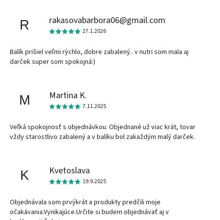
rakasovabarbora06@gmail.com
R
27.1.2026
Balík prišiel veľmi rýchlo, dobre zabalený.. v nutri som mala aj
darček super som spokojná:)
Martina K.
M
7.11.2025
Veľká spokojnosť s objednávkou. Objednané už viac krát, tovar
vždy starostlivo zabalený a v balíku bol zakaždým malý darček.
Kvetoslava
K
19.9.2025
Objednávala som prvýkrát a produkty predčili moje
očakávania.Vynikajúce.Určite si budem objednávať aj v