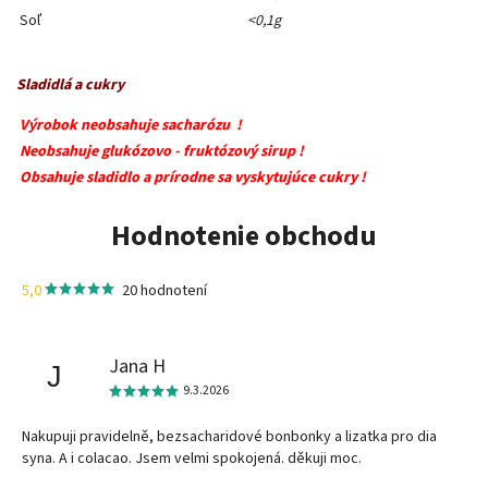
Soľ
<0,1g
Sladidlá a cukry
Výrobok neobsahuje sacharózu !
Neobsahuje glukózovo - fruktózový sirup !
Obsahuje sladidlo a prírodne sa vyskytujúce cukry !
Hodnotenie obchodu
5,0
20 hodnotení
Jana H
J
9.3.2026
Nakupuji pravidelně, bezsacharidové bonbonky a lizatka pro dia
syna. A i colacao. Jsem velmi spokojená. děkuji moc.