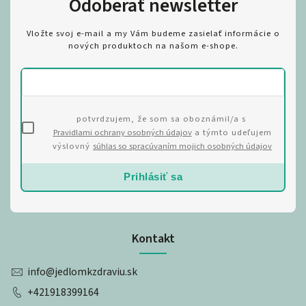
Odoberať newsletter
Vložte svoj e-mail a my Vám budeme zasielať informácie o
nových produktoch na našom e-shope.
potvrdzujem, že som sa oboznámil/a s
Pravidlami ochrany osobných údajov
a týmto udeľujem
výslovný
súhlas so spracúvaním mojich osobných údajov
Prihlásiť sa
Kontakt
info
@
jedlomkzdraviu.sk
+421918399164