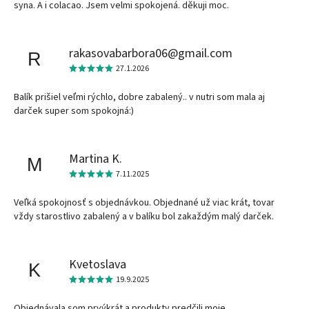
syna. A i colacao. Jsem velmi spokojená. děkuji moc.
rakasovabarbora06@gmail.com
R
27.1.2026
Balík prišiel veľmi rýchlo, dobre zabalený.. v nutri som mala aj
darček super som spokojná:)
Martina K.
M
7.11.2025
Veľká spokojnosť s objednávkou. Objednané už viac krát, tovar
vždy starostlivo zabalený a v balíku bol zakaždým malý darček.
Kvetoslava
K
19.9.2025
Objednávala som prvýkrát a produkty predčili moje