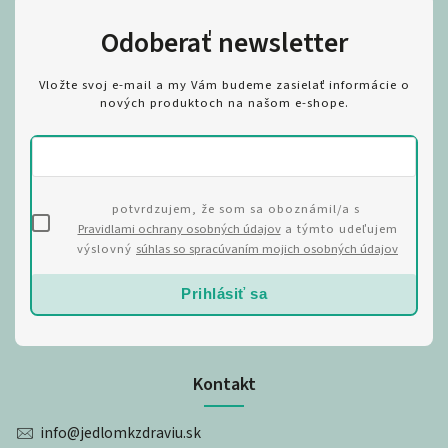
Odoberať newsletter
Vložte svoj e-mail a my Vám budeme zasielať informácie o
nových produktoch na našom e-shope.
potvrdzujem, že som sa oboznámil/a s
Pravidlami ochrany osobných údajov
a týmto udeľujem
výslovný
súhlas so spracúvaním mojich osobných údajov
Prihlásiť sa
Kontakt
info
@
jedlomkzdraviu.sk