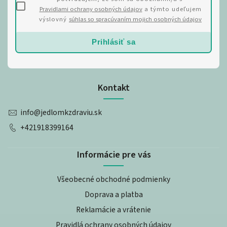
Pravidlami ochrany osobných údajov
a týmto udeľujem
výslovný
súhlas so spracúvaním mojich osobných údajov
Prihlásiť sa
Kontakt
info
@
jedlomkzdraviu.sk
+421918399164
Informácie pre vás
Všeobecné obchodné podmienky
Doprava a platba
Reklamácie a vrátenie
Pravidlá ochrany osobných údajov