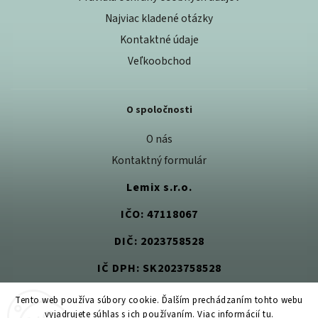
Najviac kladené otázky
Kontaktné údaje
Veľkoobchod
O spoločnosti
O nás
Kontaktný formulár
Lemix s.r.o.
IČO: 47118067
DIČ: 2023758528
IČ DPH: SK2023758528
Tento web používa súbory cookie. Ďalším prechádzaním tohto webu
vyjadrujete súhlas s ich používaním. Viac informácií
tu
.