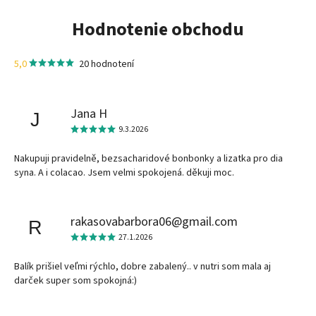
Hodnotenie obchodu
5,0
20 hodnotení
Jana H
J
9.3.2026
Nakupuji pravidelně, bezsacharidové bonbonky a lizatka pro dia
syna. A i colacao. Jsem velmi spokojená. děkuji moc.
rakasovabarbora06@gmail.com
R
27.1.2026
Balík prišiel veľmi rýchlo, dobre zabalený.. v nutri som mala aj
darček super som spokojná:)