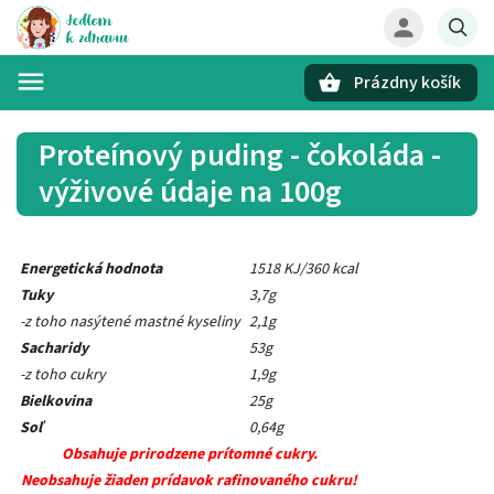
Prázdny košík
Hľadať
Proteínový puding - čokoláda -
výživové údaje na 100g
Energetická hodnota
1518 KJ/360 kcal
Tuky
3,7g
-z toho nasýtené mastné kyseliny
2,1g
Sacharidy
53g
-z toho cukry
1,9g
Bielkovina
25g
Soľ
0,64g
Obsahuje prirodzene prítomné cukry.
Neobsahuje žiaden prídavok rafinovaného cukru!