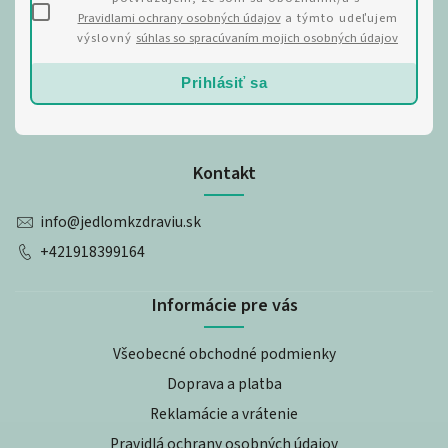
Pravidlami ochrany osobných údajov
a týmto udeľujem
výslovný
súhlas so spracúvaním mojich osobných údajov
Prihlásiť sa
Kontakt
info
@
jedlomkzdraviu.sk
+421918399164
Informácie pre vás
Všeobecné obchodné podmienky
Doprava a platba
Reklamácie a vrátenie
Pravidlá ochrany osobných údajov