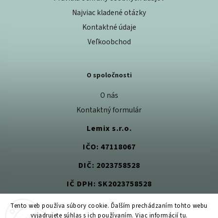
Najviac kladené otázky
Kontaktné údaje
Veľkoobchod
O spoločnosti
O nás
Kontaktný formulár
Lemix s.r.o.
IČO: 47118067
DIČ: 2023758528
IČ DPH: SK2023758528
Tento web používa súbory cookie. Ďalším prechádzaním tohto webu
vyjadrujete súhlas s ich používaním. Viac informácií
tu
.