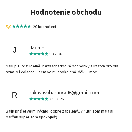
Hodnotenie obchodu
5,0
20 hodnotení
Jana H
J
9.3.2026
Nakupuji pravidelně, bezsacharidové bonbonky a lizatka pro dia
syna. A i colacao. Jsem velmi spokojená. děkuji moc.
rakasovabarbora06@gmail.com
R
27.1.2026
Balík prišiel veľmi rýchlo, dobre zabalený.. v nutri som mala aj
darček super som spokojná:)