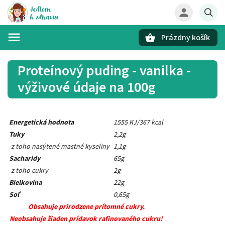
Prázdny košík
Hľadať
Proteínový puding - vanilka -
výživové údaje na 100g
Energetická hodnota
1555 KJ/367 kcal
Tuky
2,2g
-z toho nasýtené mastné kyseliny
1,1g
Sacharidy
65g
-z toho cukry
2g
Bielkovina
22g
Soľ
0,65g
Obsahuje prirodzene prítomné cukry.
Neobsahuje žiaden prídavok rafinovaného cukru!