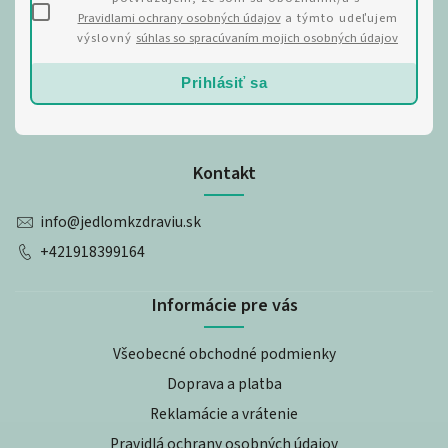
Pravidlami ochrany osobných údajov
a týmto udeľujem
výslovný
súhlas so spracúvaním mojich osobných údajov
Prihlásiť sa
Kontakt
info
@
jedlomkzdraviu.sk
+421918399164
Informácie pre vás
Všeobecné obchodné podmienky
Doprava a platba
Reklamácie a vrátenie
Pravidlá ochrany osobných údajov