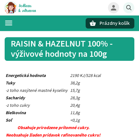
Prázdny košík
Hľadať
RAISIN & HAZELNUT 100% -
výživové hodnoty na 100g
Energetická hodnota
2190 KJ/528 kcal
Tuky
38,2g
-z toho nasýtené mastné kyseliny
15,7g
Sacharidy
28,3g
-z toho cukry
20,4g
Bielkovina
11,8g
Soľ
<0,1g
Obsahuje prirodzene prítomné cukry.
Neobsahuje žiaden prídavok rafinovaného cukru!