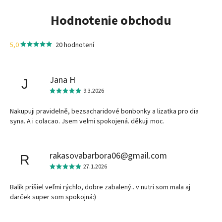
Hodnotenie obchodu
5,0
20 hodnotení
Jana H
J
9.3.2026
Nakupuji pravidelně, bezsacharidové bonbonky a lizatka pro dia
syna. A i colacao. Jsem velmi spokojená. děkuji moc.
rakasovabarbora06@gmail.com
R
27.1.2026
Balík prišiel veľmi rýchlo, dobre zabalený.. v nutri som mala aj
darček super som spokojná:)