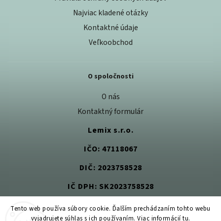
Najviac kladené otázky
Kontaktné údaje
Veľkoobchod
O spoločnosti
O nás
Kontaktný formulár
Lemix s.r.o.
IČO: 47118067
DIČ: 2023758528
IČ DPH: SK2023758528
Tento web používa súbory cookie. Ďalším prechádzaním tohto webu
vyjadrujete súhlas s ich používaním. Viac informácií
tu
.