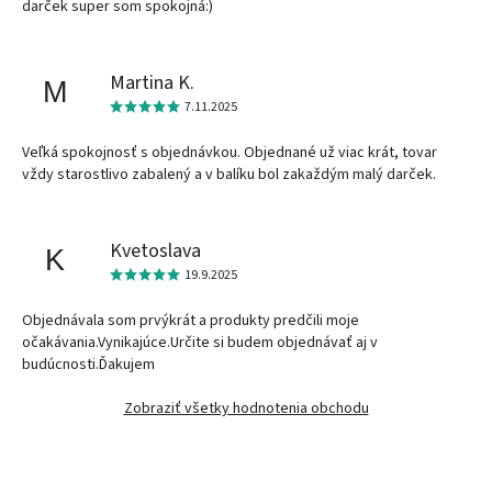
darček super som spokojná:)
Martina K.
M
7.11.2025
Veľká spokojnosť s objednávkou. Objednané už viac krát, tovar
vždy starostlivo zabalený a v balíku bol zakaždým malý darček.
Kvetoslava
K
19.9.2025
Objednávala som prvýkrát a produkty predčili moje
očakávania.Vynikajúce.Určite si budem objednávať aj v
budúcnosti.Ďakujem
Zobraziť všetky hodnotenia obchodu