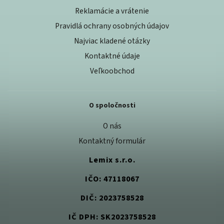
Reklamácie a vrátenie
Pravidlá ochrany osobných údajov
Najviac kladené otázky
Kontaktné údaje
Veľkoobchod
O spoločnosti
O nás
Kontaktný formulár
Lemix s.r.o.
IČO: 47118067
DIČ: 2023758528
IČ DPH: SK2023758528