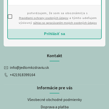
potvrdzujem, že som sa oboznámil/a s
Pravidlami ochrany osobných údajov
a týmto udeľujem
výslovný
súhlas so spracúvaním mojich osobných údajov
Prihlásiť sa
Kontakt
info
@
jedlomkzdraviu.sk
+421918399164
Informácie pre vás
Všeobecné obchodné podmienky
Doprava a platba