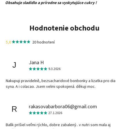
Obsahuje sladidlo a prírodne sa vyskytujúce cukry !
Hodnotenie obchodu
5,0
20 hodnotení
Jana H
J
9.3.2026
Nakupuji pravidelně, bezsacharidové bonbonky a lizatka pro dia
syna. A i colacao. Jsem velmi spokojená. děkuji moc.
rakasovabarbora06@gmail.com
R
27.1.2026
Balík prišiel veľmi rýchlo, dobre zabalený.. v nutri som mala aj