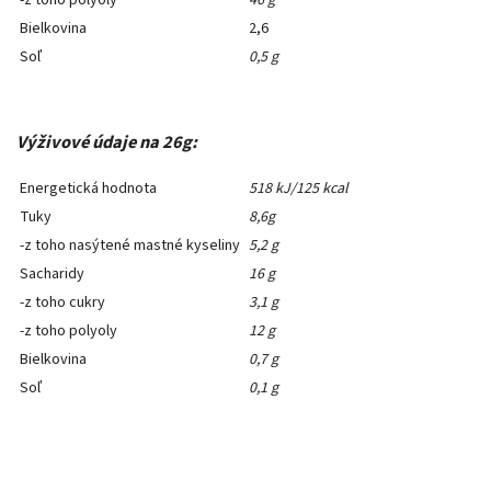
-z toho polyoly
46 g
Bielkovina
2,6
Soľ
0,5 g
Výživové údaje na 26g:
Energetická hodnota
518 kJ/125 kcal
Tuky
8,6g
-z toho nasýtené mastné kyseliny
5,2 g
Sacharidy
16 g
-z toho cukry
3,1 g
-z toho polyoly
12 g
Bielkovina
0,7 g
Soľ
0,1 g