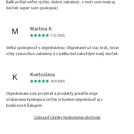
Balík prišiel veľmi rýchlo, dobre zabalený.. v nutri som mala aj
darček super som spokojná:)
Martina K.
M
7.11.2025
Veľká spokojnosť s objednávkou. Objednané už viac krát, tovar
vždy starostlivo zabalený a v balíku bol zakaždým malý darček.
Kvetoslava
K
19.9.2025
Objednávala som prvýkrát a produkty predčili moje
očakávania.Vynikajúce.Určite si budem objednávať aj v
budúcnosti.Ďakujem
Zobraziť všetky hodnotenia obchodu