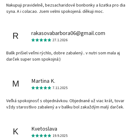
Nakupuji pravidelně, bezsacharidové bonbonky a lizatka pro dia
syna. A i colacao. Jsem velmi spokojená. děkuji moc.
rakasovabarbora06@gmail.com
R
27.1.2026
Balík prišiel veľmi rýchlo, dobre zabalený.. v nutri som mala aj
darček super som spokojná:)
Martina K.
M
7.11.2025
Veľká spokojnosť s objednávkou. Objednané už viac krát, tovar
vždy starostlivo zabalený a v balíku bol zakaždým malý darček.
Kvetoslava
K
19.9.2025