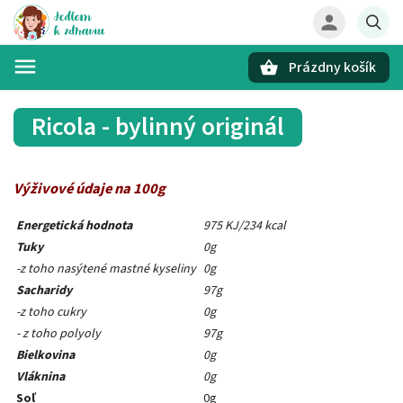
Prázdny košík
Hľadať
Ricola - bylinný originál
Výživové údaje na 100g
Energetická hodnota
975 KJ/234 kcal
Tuky
0g
-z toho nasýtené mastné kyseliny
0g
Sacharidy
97g
-z toho cukry
0g
- z toho polyoly
97g
Bielkovina
0g
Vláknina
0g
Soľ
0g