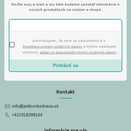
Vložte svoj e-mail a my Vám budeme zasielať informácie o
nových produktoch na našom e-shope.
potvrdzujem, že som sa oboznámil/a s
Pravidlami ochrany osobných údajov
a týmto udeľujem
výslovný
súhlas so spracúvaním mojich osobných údajov
Prihlásiť sa
Kontakt
info
@
jedlomkzdraviu.sk
+421918399164
Informácie pre vás