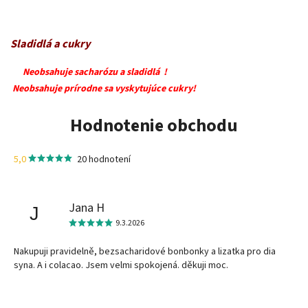
Sladidlá a cukry
Neobsahuje sacharózu a sladidlá !
Neobsahuje prírodne sa vyskytujúce cukry!
Hodnotenie obchodu
5,0
20 hodnotení
Jana H
J
9.3.2026
Nakupuji pravidelně, bezsacharidové bonbonky a lizatka pro dia
syna. A i colacao. Jsem velmi spokojená. děkuji moc.