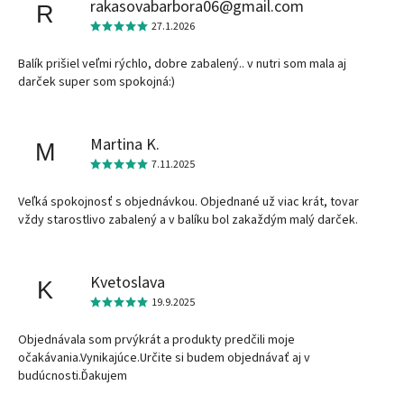
rakasovabarbora06@gmail.com
R
27.1.2026
Balík prišiel veľmi rýchlo, dobre zabalený.. v nutri som mala aj
darček super som spokojná:)
Martina K.
M
7.11.2025
Veľká spokojnosť s objednávkou. Objednané už viac krát, tovar
vždy starostlivo zabalený a v balíku bol zakaždým malý darček.
Kvetoslava
K
19.9.2025
Objednávala som prvýkrát a produkty predčili moje
očakávania.Vynikajúce.Určite si budem objednávať aj v
budúcnosti.Ďakujem