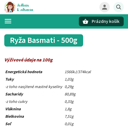
Prázdny košík
Hľadať
Ryža Basmati - 500g
Výživové údaje na 100g
Energetická hodnota
1566kJ/374kcal
Tuky
1,03g
-z toho nasýtené mastné kyseliny
0,29g
Sacharidy
80,89g
-z toho cukry
0,33g
Vláknina
1,8g
Bielkovina
7,51g
Soľ
0,01g