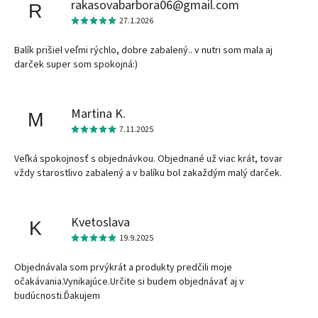
rakasovabarbora06@gmail.com
R
27.1.2026
Balík prišiel veľmi rýchlo, dobre zabalený.. v nutri som mala aj
darček super som spokojná:)
Martina K.
M
7.11.2025
Veľká spokojnosť s objednávkou. Objednané už viac krát, tovar
vždy starostlivo zabalený a v balíku bol zakaždým malý darček.
Kvetoslava
K
19.9.2025
Objednávala som prvýkrát a produkty predčili moje
očakávania.Vynikajúce.Určite si budem objednávať aj v
budúcnosti.Ďakujem