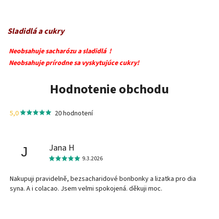
Sladidlá a cukry
Neobsahuje sacharózu a sladidlá !
Neobsahuje prírodne sa vyskytujúce cukry!
Hodnotenie obchodu
5,0
20 hodnotení
Jana H
J
9.3.2026
Nakupuji pravidelně, bezsacharidové bonbonky a lizatka pro dia
syna. A i colacao. Jsem velmi spokojená. děkuji moc.