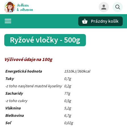
Prázdny košík
Hľadať
Ryžové vločky - 500g
Výživové údaje na 100g
Energetická hodnota
1510kJ/360kcal
Tuky
0,7g
-z toho nasýtené mastné kyseliny
0,2g
Sacharidy
77g
-z toho cukry
0,5g
Vláknina
5,2g
Bielkovina
6,7g
Soľ
0,02g