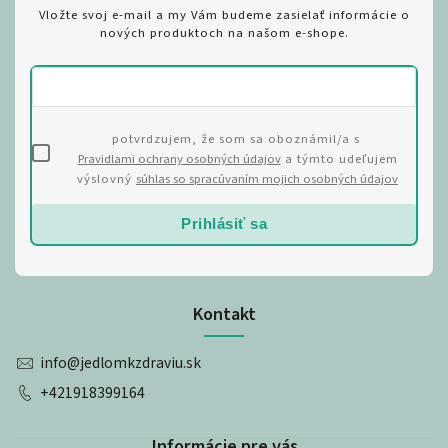
Vložte svoj e-mail a my Vám budeme zasielať informácie o
nových produktoch na našom e-shope.
potvrdzujem, že som sa oboznámil/a s
Pravidlami ochrany osobných údajov
a týmto udeľujem
výslovný
súhlas so spracúvaním mojich osobných údajov
Prihlásiť sa
Kontakt
info
@
jedlomkzdraviu.sk
+421918399164
Informácie pre vás