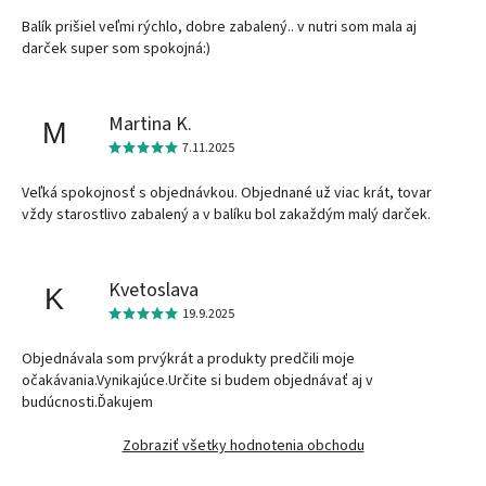
Balík prišiel veľmi rýchlo, dobre zabalený.. v nutri som mala aj
darček super som spokojná:)
Martina K.
M
7.11.2025
Veľká spokojnosť s objednávkou. Objednané už viac krát, tovar
vždy starostlivo zabalený a v balíku bol zakaždým malý darček.
Kvetoslava
K
19.9.2025
Objednávala som prvýkrát a produkty predčili moje
očakávania.Vynikajúce.Určite si budem objednávať aj v
budúcnosti.Ďakujem
Zobraziť všetky hodnotenia obchodu