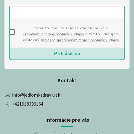
potvrdzujem, že som sa oboznámil/a s
Pravidlami ochrany osobných údajov
a týmto udeľujem
výslovný
súhlas so spracúvaním mojich osobných údajov
Prihlásiť sa
Kontakt
info
@
jedlomkzdraviu.sk
+421918399164
Informácie pre vás