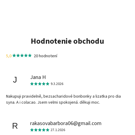
Hodnotenie obchodu
5,0
20 hodnotení
Jana H
J
9.3.2026
Nakupuji pravidelně, bezsacharidové bonbonky a lizatka pro dia
syna. A i colacao. Jsem velmi spokojená. děkuji moc.
rakasovabarbora06@gmail.com
R
27.1.2026