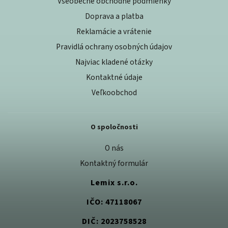
Všeobecné obchodné podmienky
Doprava a platba
Reklamácie a vrátenie
Pravidlá ochrany osobných údajov
Najviac kladené otázky
Kontaktné údaje
Veľkoobchod
O spoločnosti
O nás
Kontaktný formulár
Lemix s.r.o.
IČO: 47118067
DIČ: 2023758528