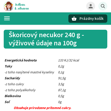
Prázdny košík
Hľadať
Škoricový necukor 240 g -
výživové údaje na 100g
Energetická hodnota
133 KJ/32 kcal
Tuky
0,2g
-z toho nasýtené mastné kyseliny
0,1g
Sacharidy
91,5g
-z toho cukry
3,5g
-z toho polyalkoholy
87,1g
Bielkovina
0,5g
Soľ
0g
Obsahuje prirodzene prítomné cukry.