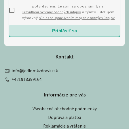
potvrdzujem, že som sa oboznámil/a s
Pravidlami ochrany osobných údajov
a týmto udeľujem
výslovný
súhlas so spracúvaním mojich osobných údajov
Prihlásiť sa
Kontakt
info
@
jedlomkzdraviu.sk
+421918399164
Informácie pre vás
Všeobecné obchodné podmienky
Doprava a platba
Reklamácie a vrátenie