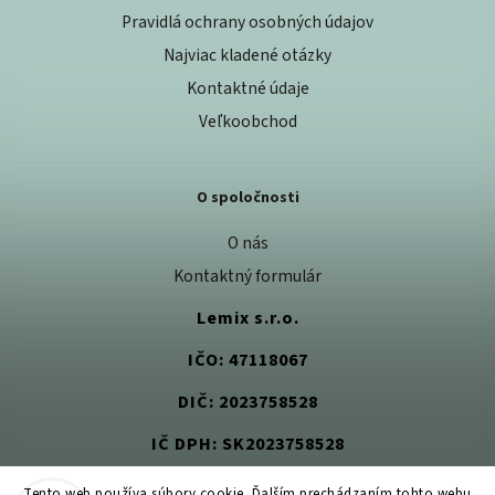
Pravidlá ochrany osobných údajov
Najviac kladené otázky
Kontaktné údaje
Veľkoobchod
O spoločnosti
O nás
Kontaktný formulár
Lemix s.r.o.
IČO: 47118067
DIČ: 2023758528
IČ DPH: SK2023758528
Tento web používa súbory cookie. Ďalším prechádzaním tohto webu