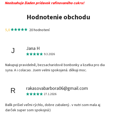
Neobsahuje žiaden prídavok rafinovaného cukru!
Hodnotenie obchodu
5,0
20 hodnotení
Jana H
J
9.3.2026
Nakupuji pravidelně, bezsacharidové bonbonky a lizatka pro dia
syna. A i colacao. Jsem velmi spokojená. děkuji moc.
rakasovabarbora06@gmail.com
R
27.1.2026
Balík prišiel veľmi rýchlo, dobre zabalený.. v nutri som mala aj
darček super som spokojná:)