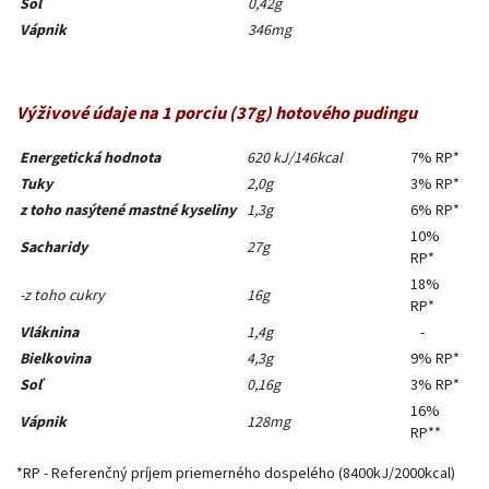
Soľ
0,42g
Vápnik
346mg
Výživové údaje na 1 porciu
(37g) hotového pudingu
Energetická hodnota
620 kJ/146kcal
7% RP*
Tuky
2,0g
3% RP*
z toho nasýtené mastné kyseliny
1,3g
6% RP*
10%
Sacharidy
27g
RP*
18%
-z toho cukry
16g
RP*
Vláknina
1,4g
-
Bielkovina
4,3g
9% RP*
Soľ
0,16g
3% RP*
16%
Vápnik
128mg
RP**
*RP - Referenčný príjem priemerného dospelého (8400kJ/2000kcal)