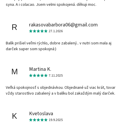
syna. A i colacao. Jsem velmi spokojená. děkuji moc.
rakasovabarbora06@gmail.com
R
27.1.2026
Balík prišiel veľmi rýchlo, dobre zabalený.. v nutri som mala aj
darček super som spokojná:)
Martina K.
M
7.11.2025
Veľká spokojnosť s objednávkou. Objednané už viac krát, tovar
vždy starostlivo zabalený a v balíku bol zakaždým malý darček.
Kvetoslava
K
19.9.2025