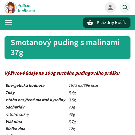
Prázdny košík
Hľadať
Smotanový puding s malinami
37g
Výživové údaje na 100g suchého pudingového prášku
Energetická hodnota
1673 kJ/396 kcal
Tuky
5,4g
z toho nasýtené mastné kyseliny
3,5g
Sacharidy
73g
-z toho cukry
43g
Vláknina
3,7g
Bielkovina
12g