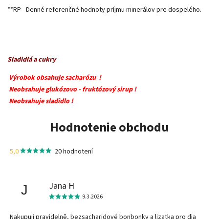
**RP -
Denné referenčné hodnoty príjmu minerálov pre dospelého.
Sladidlá a cukry
Výrobok obsahuje sacharózu !
Neobsahuje glukózovo - fruktózový sirup !
Neobsahuje sladidlo !
Hodnotenie obchodu
5,0
20 hodnotení
Jana H
J
9.3.2026
Nakupuji pravidelně, bezsacharidové bonbonky a lizatka pro dia