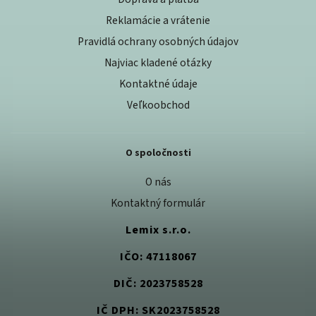
Reklamácie a vrátenie
Pravidlá ochrany osobných údajov
Najviac kladené otázky
Kontaktné údaje
Veľkoobchod
O spoločnosti
O nás
Kontaktný formulár
Lemix s.r.o.
IČO: 47118067
DIČ: 2023758528
IČ DPH: SK2023758528