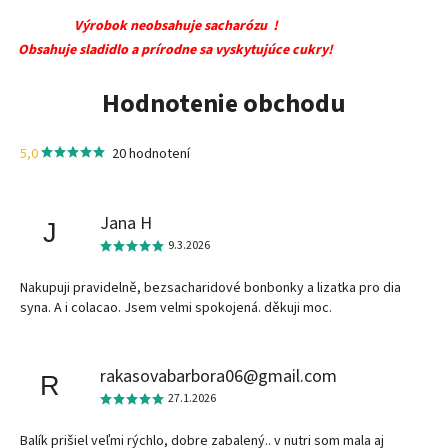
Výrobok neobsahuje sacharózu !
Obsahuje sladidlo a prírodne sa vyskytujúce cukry!
Hodnotenie obchodu
5,0
20 hodnotení
Jana H
J
9.3.2026
Nakupuji pravidelně, bezsacharidové bonbonky a lizatka pro dia
syna. A i colacao. Jsem velmi spokojená. děkuji moc.
rakasovabarbora06@gmail.com
R
27.1.2026
Balík prišiel veľmi rýchlo, dobre zabalený.. v nutri som mala aj