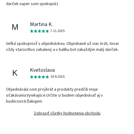
darček super som spokojná:)
Martina K.
M
7.11.2025
Veľká spokojnosť s objednávkou. Objednané už viac krát, tovar
vždy starostlivo zabalený a v balíku bol zakaždým malý darček.
Kvetoslava
K
19.9.2025
Objednávala som prvýkrát a produkty predčili moje
očakávania.Vynikajúce.Určite si budem objednávať aj v
budúcnosti.Ďakujem
Zobraziť všetky hodnotenia obchodu