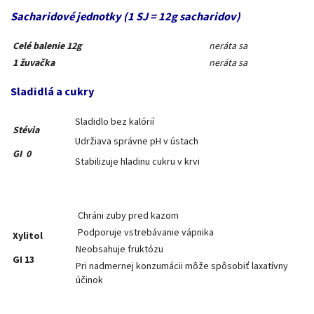
Sacharidové jednotky (1 SJ = 12g sacharidov)
Celé balenie 12g
neráta sa
1 žuvačka
neráta sa
Sladidlá a cukry
Sladidlo bez kalórií
Stévia
Udržiava správne pH v ústach
GI 0
Stabilizuje hladinu cukru v krvi
Chráni zuby pred kazom
Podporuje vstrebávanie vápnika
Xylitol
Neobsahuje fruktózu
GI 13
Pri nadmernej konzumácii môže spôsobiť laxatívny
účinok