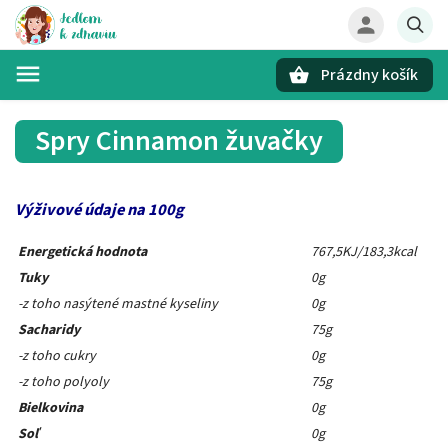
Prázdny košík
Hľadať
Spry Cinnamon žuvačky
Výživové údaje na 100g
Energetická hodnota
767,5KJ/183,3kcal
Tuky
0g
-z toho nasýtené mastné kyseliny
0g
Sacharidy
75g
-z toho cukry
0g
-z toho polyoly
75g
Bielkovina
0g
Soľ
0g