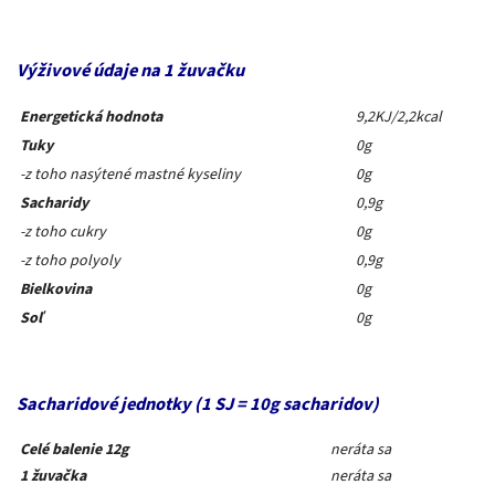
Výživové údaje na 1 žuvačku
Energetická hodnota
9,2KJ/2,2kcal
Tuky
0g
-z toho nasýtené mastné kyseliny
0g
Sacharidy
0,9g
-z toho cukry
0g
-z toho polyoly
0,9g
Bielkovina
0g
Soľ
0g
Sacharidové jednotky (1 SJ = 10g sacharidov)
Celé balenie 12g
neráta sa
1 žuvačka
neráta sa