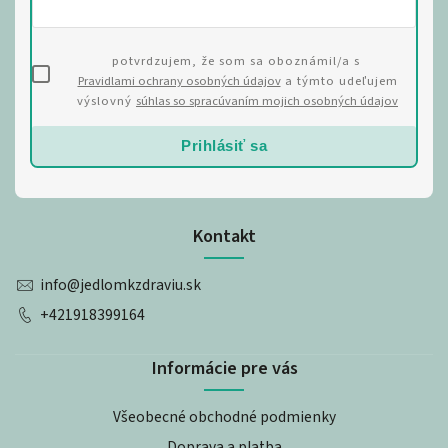
potvrdzujem, že som sa oboznámil/a s
Pravidlami ochrany osobných údajov
a týmto udeľujem
výslovný
súhlas so spracúvaním mojich osobných údajov
Prihlásiť sa
Kontakt
info
@
jedlomkzdraviu.sk
+421918399164
Informácie pre vás
Všeobecné obchodné podmienky
Doprava a platba