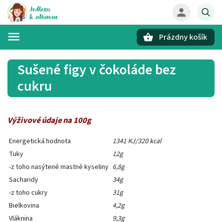
Prázdny košík
Hľadať
Sušené figy v čokoláde bez
cukru
Výživové údaje na 100g
Energetická hodnota
1341 KJ/320 kcal
Tuky
12g
-z toho nasýtené mastné kyseliny
6,8g
Sacharidy
34g
-z toho cukry
31g
Bielkovina
4,2g
Vláknina
9,3g