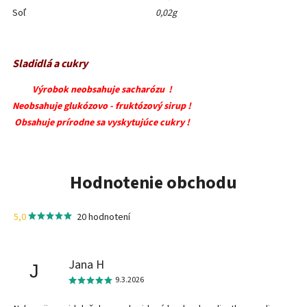
Soľ
0,02g
Sladidlá a cukry
Výrobok neobsahuje sacharózu !
Neobsahuje glukózovo - fruktózový sirup !
Obsahuje prírodne sa vyskytujúce cukry !
Hodnotenie obchodu
5,0
20 hodnotení
Jana H
J
9.3.2026