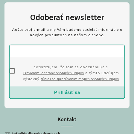
Odoberať newsletter
Vložte svoj e-mail a my Vám budeme zasielať informácie o
nových produktoch na našom e-shope.
potvrdzujem, že som sa oboznámil/a s
Pravidlami ochrany osobných údajov
a týmto udeľujem
výslovný
súhlas so spracúvaním mojich osobných údajov
Prihlásiť sa
Kontakt
info
@
jedlomkzdraviu.sk