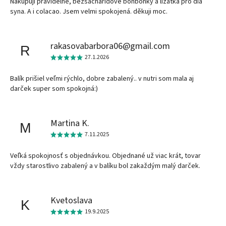
Nakupuji pravidelně, bezsacharidové bonbonky a lizatka pro dia
syna. A i colacao. Jsem velmi spokojená. děkuji moc.
rakasovabarbora06@gmail.com
R
27.1.2026
Balík prišiel veľmi rýchlo, dobre zabalený.. v nutri som mala aj
darček super som spokojná:)
Martina K.
M
7.11.2025
Veľká spokojnosť s objednávkou. Objednané už viac krát, tovar
vždy starostlivo zabalený a v balíku bol zakaždým malý darček.
Kvetoslava
K
19.9.2025