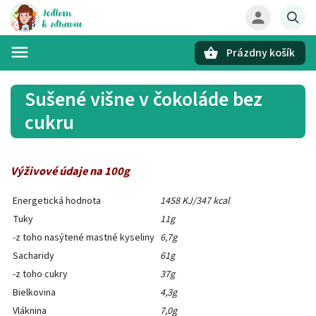
Prázdny košík
Hľadať
Sušené višne v čokoláde bez
cukru
Výživové údaje na 100g
Energetická hodnota
1458 KJ/347 kcal
Tuky
11g
-z toho nasýtené mastné kyseliny
6,7g
Sacharidy
61g
-z toho cukry
37g
Bielkovina
4,3g
Vláknina
7,0g