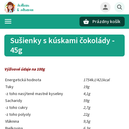
Prázdny košík
Hľadať
Sušienky s kúskami čokolády -
45g
Výživové údaje na 100g
Energetická hodnota
1754kJ/421kcal
Tuky
19g
-z toho nasýtené mastné kyseliny
4,1g
Sacharidy
59g
-z toho cukry
2,7g
-z toho polyoly
22g
Vláknina
9,5g
Bielkovina
6,3g