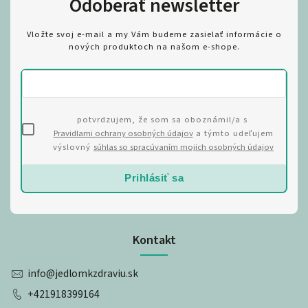
Odoberať newsletter
Vložte svoj e-mail a my Vám budeme zasielať informácie o
nových produktoch na našom e-shope.
potvrdzujem, že som sa oboznámil/a s
Pravidlami ochrany osobných údajov
a týmto udeľujem
výslovný
súhlas so spracúvaním mojich osobných údajov
Prihlásiť sa
Kontakt
info
@
jedlomkzdraviu.sk
+421918399164