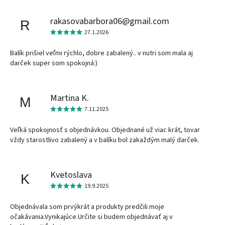
rakasovabarbora06@gmail.com
R
27.1.2026
Balík prišiel veľmi rýchlo, dobre zabalený.. v nutri som mala aj
darček super som spokojná:)
Martina K.
M
7.11.2025
Veľká spokojnosť s objednávkou. Objednané už viac krát, tovar
vždy starostlivo zabalený a v balíku bol zakaždým malý darček.
Kvetoslava
K
19.9.2025
Objednávala som prvýkrát a produkty predčili moje
očakávania.Vynikajúce.Určite si budem objednávať aj v