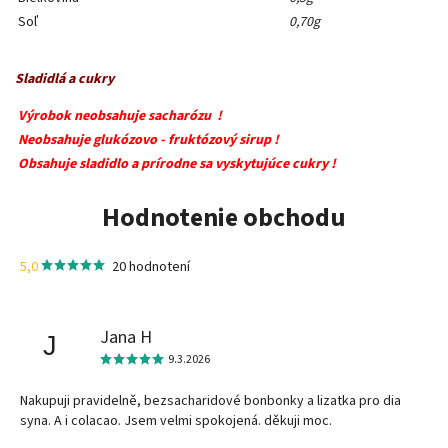
Soľ
0,70g
Sladidlá a cukry
Výrobok neobsahuje sacharózu !
Neobsahuje glukózovo - fruktózový sirup !
Obsahuje sladidlo a prírodne sa vyskytujúce cukry !
Hodnotenie obchodu
5,0
20 hodnotení
Jana H
J
9.3.2026
Nakupuji pravidelně, bezsacharidové bonbonky a lizatka pro dia
syna. A i colacao. Jsem velmi spokojená. děkuji moc.