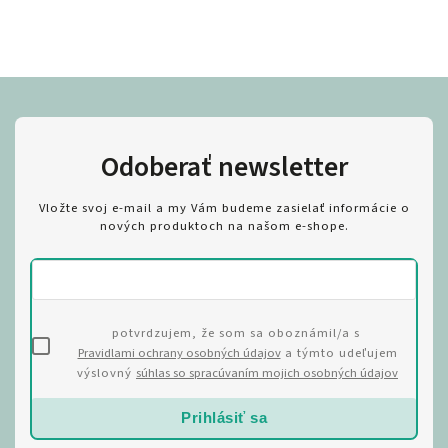
Odoberať newsletter
Vložte svoj e-mail a my Vám budeme zasielať informácie o
nových produktoch na našom e-shope.
potvrdzujem, že som sa oboznámil/a s
Pravidlami ochrany osobných údajov
a týmto udeľujem
výslovný
súhlas so spracúvaním mojich osobných údajov
Prihlásiť sa