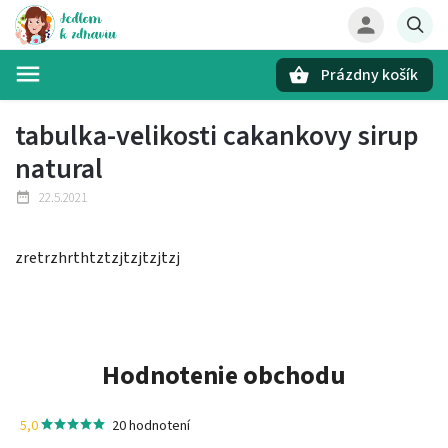
Prázdny košík
Hľadať
tabulka-velikosti cakankovy sirup
natural
22.5.2021
zretrzhrthtztzjtzjtzjtzj
Hodnotenie obchodu
5,0
20 hodnotení