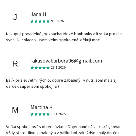
Jana H
J
9.3.2026
Nakupuji pravidelně, bezsacharidové bonbonky a lizatka pro dia
syna. A i colacao. Jsem velmi spokojená. děkuji moc.
rakasovabarbora06@gmail.com
R
27.1.2026
Balík prišiel veľmi rýchlo, dobre zabalený.. v nutri som mala aj
darček super som spokojná:)
Martina K.
M
7.11.2025
Veľká spokojnosť s objednávkou. Objednané už viac krát, tovar
vždy starostlivo zabalený a v balíku bol zakaždým malý darček.