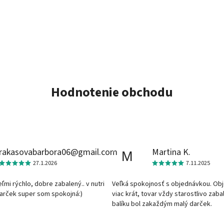
Hodnotenie obchodu
rakasovabarbora06@gmail.com
Martina K.
M
27.1.2026
7.11.2025
veľmi rýchlo, dobre zabalený.. v nutri
Veľká spokojnosť s objednávkou. Ob
darček super som spokojná:)
viac krát, tovar vždy starostlivo zaba
balíku bol zakaždým malý darček.