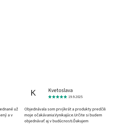
Kvetoslava
K
19.9.2025
jednané už
Objednávala som prvýkrát a produkty predčili
lený a v
moje očakávania.Vynikajúce.Určite si budem
objednávať aj v budúcnosti.Ďakujem