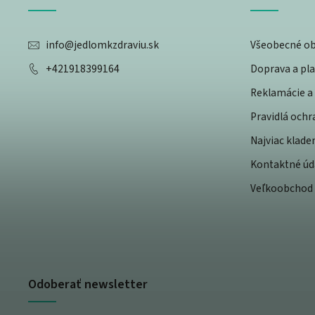
info
@
jedlomkzdraviu.sk
Všeobecné o
+421918399164
Doprava a pl
Reklamácie a 
Pravidlá och
Najviac klade
Kontaktné úd
Veľkoobchod
Odoberať newsletter