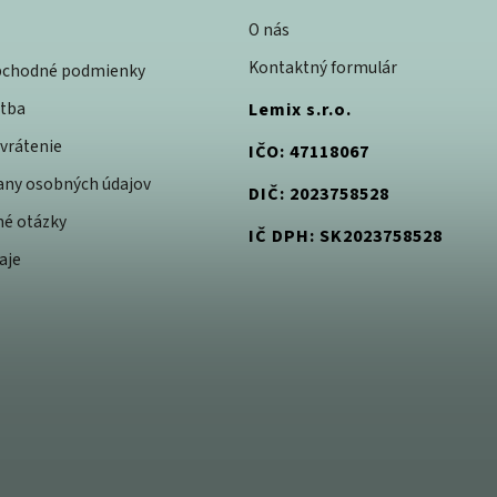
O nás
Kontaktný formulár
bchodné podmienky
atba
Lemix s.r.o.
vrátenie
IČO: 47118067
rany osobných údajov
DIČ: 2023758528
né otázky
IČ DPH: SK2023758528
aje