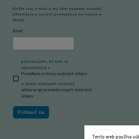
Vložte svoj e-mail a my Vám budeme zasielať
informácie o nových produktoch na našom e-
shope.
Email
potvrdzujem, že som sa
oboznámil/a s
Pravidlami ochrany osobných údajov
a týmto udeľujem výslovný
súhlas so spracúvaním mojich osobných
údajov
Prihlásiť sa
Tento web používa súb