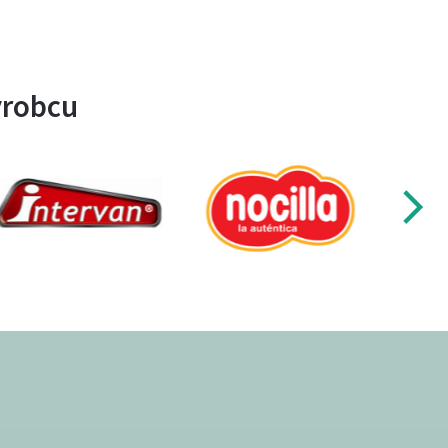
ýrobcu