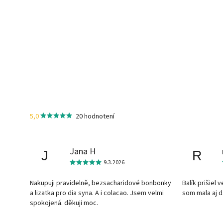
5,0
20 hodnotení
Jana H
J
R
9.3.2026
Nakupuji pravidelně, bezsacharidové bonbonky
Balík prišiel 
a lizatka pro dia syna. A i colacao. Jsem velmi
som mala aj 
spokojená. děkuji moc.