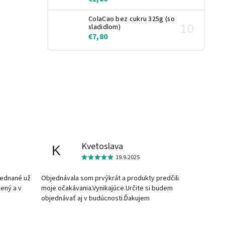
ColaCao bez cukru 325g (so
sladidlom)
€7,80
Kvetoslava
K
19.9.2025
jednané už
Objednávala som prvýkrát a produkty predčili
lený a v
moje očakávania.Vynikajúce.Určite si budem
objednávať aj v budúcnosti.Ďakujem