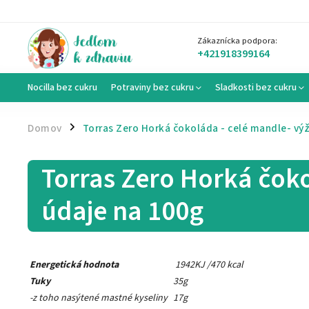
Zákaznícka podpora:
+421918399164
Nocilla bez cukru
Potraviny bez cukru
Sladkosti bez cukru
Domov
Torras Zero Horká čokoláda - celé mandle- vý
/
Torras Zero Horká čoko
údaje na 100g
Energetická hodnota
1942KJ /470 kcal
Tuky
35g
-z toho nasýtené mastné kyseliny
17g