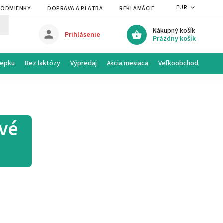
EUR
PODMIENKY
DOPRAVA A PLATBA
REKLAMÁCIE A VRÁTENIE
PRAVI
Nákupný košík
Prihlásenie
Prázdny košík
lepku
Bez laktózy
Výpredaj
Akcia mesiaca
Veľkoobchod
ové