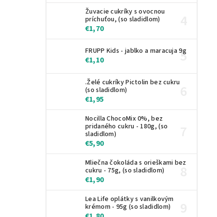
Žuvacie cukríky s ovocnou
príchuťou, (so sladidlom)
€1,70
FRUPP Kids - jablko a maracuja 9g
€1,10
.Želé cukríky Pictolin bez cukru
(so sladidlom)
€1,95
Nocilla ChocoMix 0%, bez
pridaného cukru - 180g, (so
sladidlom)
€5,90
Mliečna čokoláda s orieškami bez
cukru - 75g, (so sladidlom)
€1,90
Lea Life oplátky s vanilkovým
krémom - 95g (so sladidlom)
€1,80