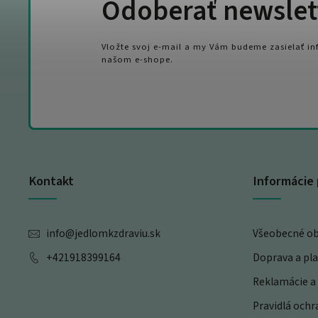
Odoberať newslet
Vložte svoj e-mail a my Vám budeme zasielať i
našom e-shope.
Kontakt
Informácie 
info
@
jedlomkzdraviu.sk
Všeobecné o
+421918399164
Doprava a pl
Reklamácie a 
Pravidlá och