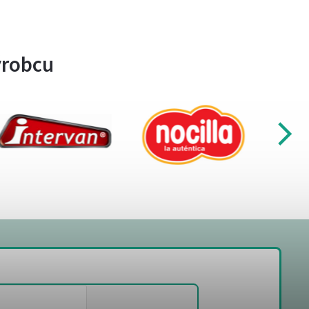
ýrobcu