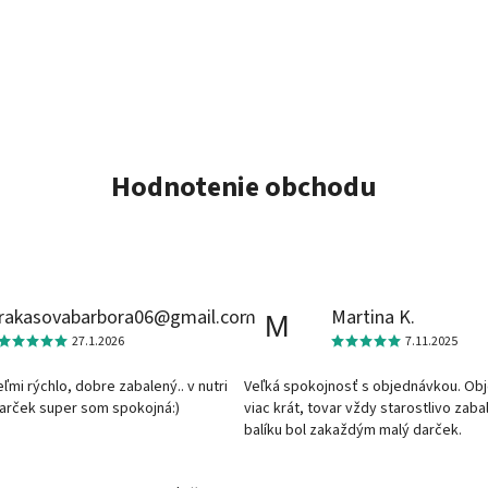
Hodnotenie obchodu
rakasovabarbora06@gmail.com
Martina K.
M
27.1.2026
7.11.2025
veľmi rýchlo, dobre zabalený.. v nutri
Veľká spokojnosť s objednávkou. Ob
darček super som spokojná:)
viac krát, tovar vždy starostlivo zaba
balíku bol zakaždým malý darček.