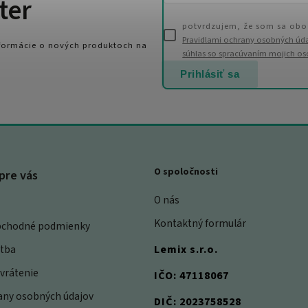
ter
potvrdzujem, že som sa obo
Pravidlami ochrany osobných úd
nformácie o nových produktoch na
súhlas so spracúvaním mojich o
Prihlásiť sa
O spoločnosti
pre vás
O nás
Kontaktný formulár
bchodné podmienky
atba
Lemix s.r.o.
vrátenie
IČO: 47118067
rany osobných údajov
DIČ: 2023758528