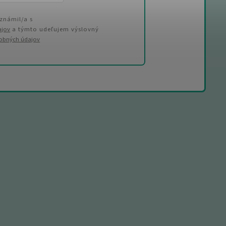
známil/a s
ajov
a týmto udeľujem výslovný
sobných údajov