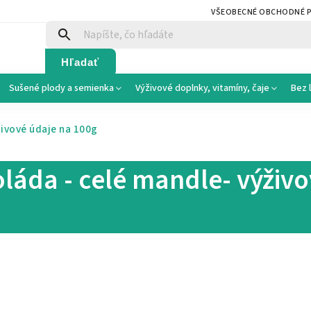
VŠEOBECNÉ OBCHODNÉ 
Hľadať
Sušené plody a semienka
Výživové doplnky, vitamíny, čaje
Bez 
živové údaje na 100g
láda - celé mandle- výživ