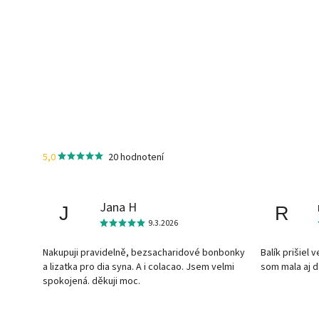
5,0
20 hodnotení
Jana H
J
R
9.3.2026
Nakupuji pravidelně, bezsacharidové bonbonky
Balík prišiel 
a lizatka pro dia syna. A i colacao. Jsem velmi
som mala aj 
spokojená. děkuji moc.