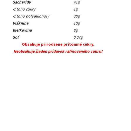
Sacharidy
41g
-z toho cukry
1g
-z toho polyalkoholy
38g
Vláknina
10g
Bielkovina
8g
Soľ
0,07g
Obsahuje prirodzene prítomné cukry.
Neobsahuje žiaden prídavok rafinovaného cukru!