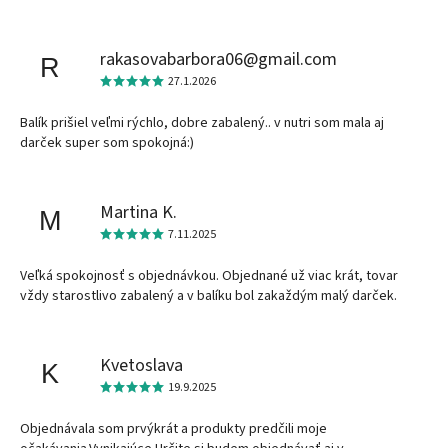
rakasovabarbora06@gmail.com
R
27.1.2026
Balík prišiel veľmi rýchlo, dobre zabalený.. v nutri som mala aj
darček super som spokojná:)
Martina K.
M
7.11.2025
Veľká spokojnosť s objednávkou. Objednané už viac krát, tovar
vždy starostlivo zabalený a v balíku bol zakaždým malý darček.
Kvetoslava
K
19.9.2025
Objednávala som prvýkrát a produkty predčili moje