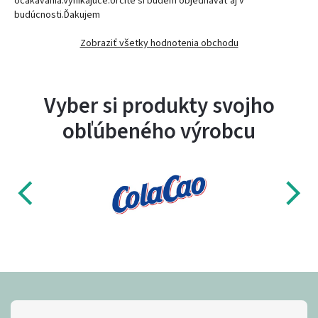
očakávania.Vynikajúce.Určite si budem objednávať aj v
budúcnosti.Ďakujem
Zobraziť všetky hodnotenia obchodu
Vyber si produkty svojho
obľúbeného výrobcu