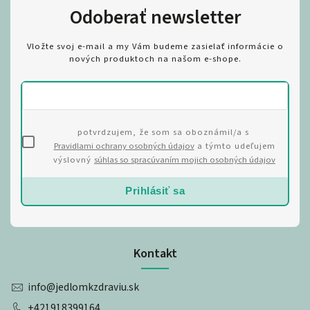
Odoberať newsletter
Vložte svoj e-mail a my Vám budeme zasielať informácie o
nových produktoch na našom e-shope.
potvrdzujem, že som sa oboznámil/a s
Pravidlami ochrany osobných údajov
a týmto udeľujem
výslovný
súhlas so spracúvaním mojich osobných údajov
Prihlásiť sa
Kontakt
info
@
jedlomkzdraviu.sk
+421918399164