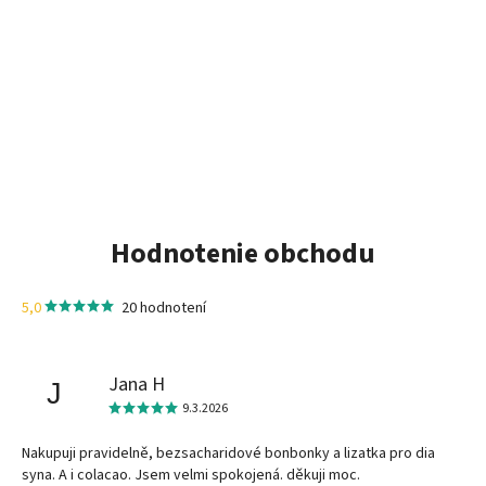
Hodnotenie obchodu
5,0
20 hodnotení
Jana H
J
9.3.2026
Nakupuji pravidelně, bezsacharidové bonbonky a lizatka pro dia
syna. A i colacao. Jsem velmi spokojená. děkuji moc.