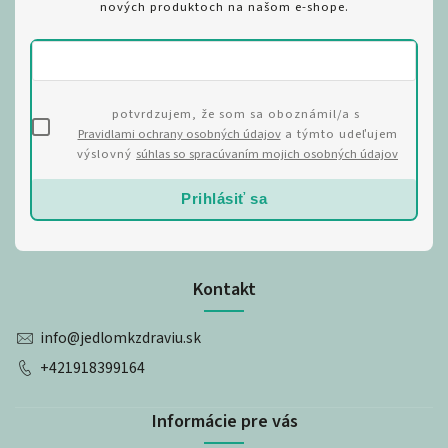
nových produktoch na našom e-shope.
potvrdzujem, že som sa oboznámil/a s
Pravidlami ochrany osobných údajov
a týmto udeľujem
výslovný
súhlas so spracúvaním mojich osobných údajov
Prihlásiť sa
Kontakt
info
@
jedlomkzdraviu.sk
+421918399164
Informácie pre vás