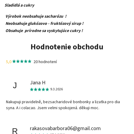
Sladidlá a cukry
Výrobok neobsahuje sacharózu !
Neobsahuje glukózovo - fruktózový sirup !
Obsahuje prírodne sa vyskytujúce cukry !
Hodnotenie obchodu
5,0
20 hodnotení
Jana H
J
9.3.2026
Nakupuji pravidelně, bezsacharidové bonbonky a lizatka pro dia
syna. A i colacao. Jsem velmi spokojená. děkuji moc.
rakasovabarbora06@gmail.com
R