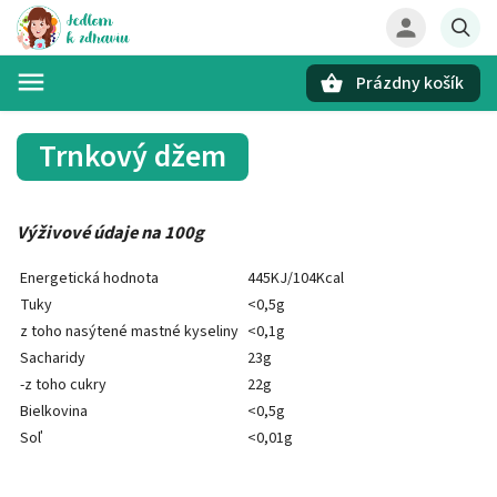
Prázdny košík
Hľadať
Trnkový džem
Výživové údaje na 100g
Energetická hodnota
445KJ/104Kcal
Tuky
<0,5g
z toho nasýtené mastné kyseliny
<0,1g
Sacharidy
23g
-z toho cukry
22g
Bielkovina
<0,5g
Soľ
<0,01g