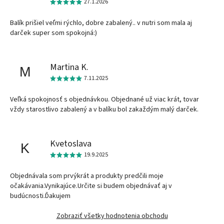
27.1.2026
Balík prišiel veľmi rýchlo, dobre zabalený.. v nutri som mala aj
darček super som spokojná:)
Martina K.
M
7.11.2025
Veľká spokojnosť s objednávkou. Objednané už viac krát, tovar
vždy starostlivo zabalený a v balíku bol zakaždým malý darček.
Kvetoslava
K
19.9.2025
Objednávala som prvýkrát a produkty predčili moje
očakávania.Vynikajúce.Určite si budem objednávať aj v
budúcnosti.Ďakujem
Zobraziť všetky hodnotenia obchodu