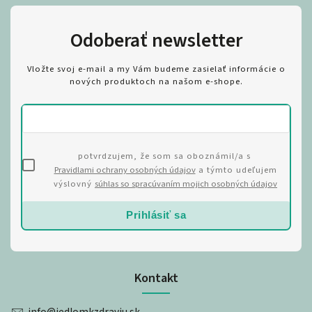
Odoberať newsletter
Vložte svoj e-mail a my Vám budeme zasielať informácie o
nových produktoch na našom e-shope.
potvrdzujem, že som sa oboznámil/a s
Pravidlami ochrany osobných údajov
a týmto udeľujem
výslovný
súhlas so spracúvaním mojich osobných údajov
Prihlásiť sa
Kontakt
info
@
jedlomkzdraviu.sk