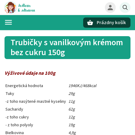
Prázdny košík
Hľadať
Trubičky s vanilkovým krémom
bez cukru 150g
Výživové údaje na 100g
Energetická hodnota
1946KJ/468kcal
Tuky
29g
-z toho nasýtené mastné kyseliny
11g
Sacharidy
62g
-z toho cukry
12g
- z toho polyoly
19g
Bielkovina
4,9g