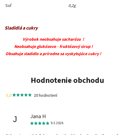
Soľ
0,2g
Sladidlá a cukry
Výrobok neobsahuje sacharózu !
Neobsahuje glukózovo - fruktózový sirup !
Obsahuje sladidlo a prírodne sa vyskytujúce cukry !
Hodnotenie obchodu
5,0
20 hodnotení
Jana H
J
9.3.2026