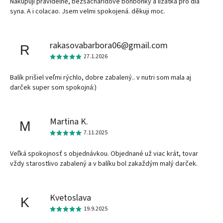
Nakupuji pravidelně, bezsacharidové bonbonky a lizatka pro dia
syna. A i colacao. Jsem velmi spokojená. děkuji moc.
rakasovabarbora06@gmail.com
R
27.1.2026
Balík prišiel veľmi rýchlo, dobre zabalený.. v nutri som mala aj
darček super som spokojná:)
Martina K.
M
7.11.2025
Veľká spokojnosť s objednávkou. Objednané už viac krát, tovar
vždy starostlivo zabalený a v balíku bol zakaždým malý darček.
Kvetoslava
K
19.9.2025